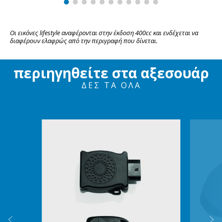
Οι εικόνες lifestyle αναφέρονται στην έκδοση 400cc και ενδέχεται να 
διαφέρουν ελαφρώς από την περιγραφή που δίνεται.
περιηγηθείτε στα αξεσουάρ
ΔΕΣ ΤΑ ΌΛΑ
Item
1
of
6
Προηγούμενο
Ε