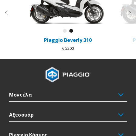
Προηγούμενο
Ε
Bianco Luna
Nero Cosmo
Piaggio Beverly 310
P
€ 5200
Υποσέλιδο
Μοντέλα
Αξεσουάρ
Piaggio Κόσμος