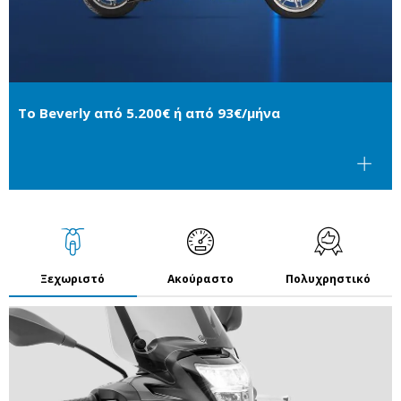
Το Beverly από 5.200€ ή από 93€/μήνα
Ξεχωριστό
Ακούραστο
Πολυχρηστικό