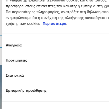
Η Piaggio χρησιμοποιεί τεχνολογία cookie, και από τρίτους
Ανακάλυψε τι το κάνει
προσφέρει στους επισκέπτες την καλύτερη εμπειρία στη χρ
μοναδικό
Για περισσότερες πληροφορίες, ανατρέξτε στη δήλωση απο
ενημερώνουμε ότι η συνέχιση της πλοήγησης συνεπάγεται 
Περισσότερες
Περισσ
Περισσότερες πληρο
Περι
Περισσότερες πληροφ
Πε
χρήσης των cookies.
Περισσότερα
.
Grigio 25Th Anniv
Διάλεξε χρώμα
Επιλογή
ΤΕΧΝΙΚΑ ΧΑΡΑΚΤΗΡΙΣΤΙΚΑ
Αναγκαία
συγκατάθεσης
1/11
Προτιμήσεις
Στατιστικά
Εμπορικής προώθησης