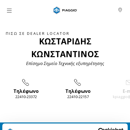
Μετάβαση στο κυρίως περιεχόμενο
ΠΊΣΩ ΣΕ DEALER LOCATOR
ΚΩΣΤΑΡΙΔΗΣ
ΚΩΝΣΤΑΝΤΙΝΟΣ
Επίσημο Σημείο Τεχνικής εξυπηρέτησης
Τηλέφωνο
Τηλέφωνο
E-m
22410-23372
22410-22157
kpiaggio@
Item
1
of
4
ΕΠΙΚΟΙΝΩΝΗΣΕ ΜΕ ΤΕΧΝΙΚΗ