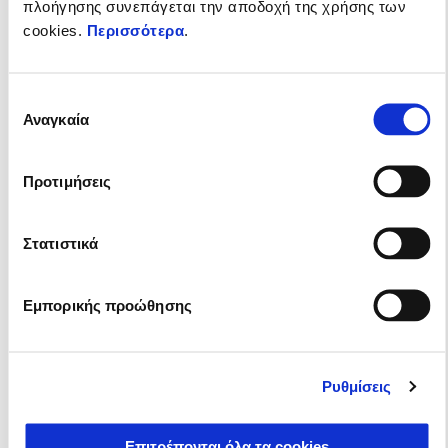
πλοήγησης συνεπάγεται την αποδοχή της χρήσης των
cookies.
Περισσότερα
.
Επιλογή
Αναγκαία
συγκατάθεσης
Ισχύει έως
31 Δεκεμβρίου 2026
Η ηλεκτρική γκάμα Piaggio 1 με δώρο 2 χρόνια
Προτιμήσεις
επέκταση εγγύησης
Στατιστικά
Εμπορικής προώθησης
Ρυθμίσεις
Επιτρέπονται όλα τα cookies