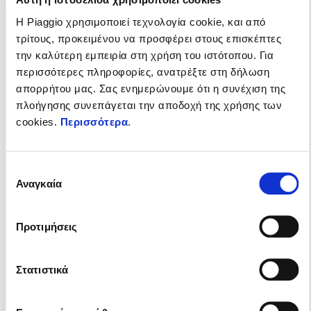
Η Piaggio χρησιμοποιεί τεχνολογία cookie, και από
τρίτους, προκειμένου να προσφέρει στους επισκέπτες
την καλύτερη εμπειρία στη χρήση του ιστότοπου. Για
περισσότερες πληροφορίες, ανατρέξτε στη δήλωση
απορρήτου μας. Σας ενημερώνουμε ότι η συνέχιση της
πλοήγησης συνεπάγεται την αποδοχή της χρήσης των
cookies.
Περισσότερα
.
Επιλογή
Αναγκαία
συγκατάθεσης
Προτιμήσεις
Ισχύει έως
31 Δεκεμβρίου 2026
Η ηλεκτρική γκάμα Piaggio 1 με δώρο 2 χρόνια
Στατιστικά
επέκταση εγγύησης