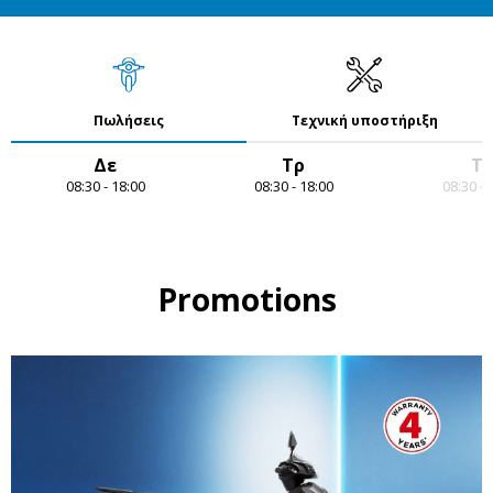
Πωλήσεις
Τεχνική υποστήριξη
Δε
Τρ
Τε
08:30 - 18:00
08:30 - 18:00
08:30 - 
Item
1
of
7
Promotions