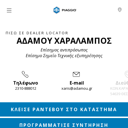
Μετάβαση στο κυρίως περιεχόμενο
ΠΊΣΩ ΣΕ DEALER LOCATOR
ΑΔΑΜΟΥ ΧΑΡΑΛΑΜΠΟΣ
Επίσημος αντιπρόσωπος
Επίσημο Σημείο Τεχνικής εξυπηρέτησης
Τηλέφωνο
E-mail
Διεύ
2310-888012
xaris@adamou.gr
ΚΩΝ.ΚΑΡΑ
54639 ΘΕ
Item
1
of
4
ΚΛΕΙΣΕ ΡΑΝΤΕΒΟΥ ΣΤΟ ΚΑΤΑΣΤΗΜΑ
ΠΡΟΓΡΑΜΜΑΤΙΣΕ ΣΥΝΤΗΡΗΣΗ