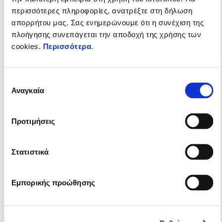
περισσότερες πληροφορίες, ανατρέξτε στη δήλωση
απορρήτου μας. Σας ενημερώνουμε ότι η συνέχιση της
πλοήγησης συνεπάγεται την αποδοχή της χρήσης των
cookies.
Περισσότερα
.
Επιλογή
Αναγκαία
συγκατάθεσης
Ισχύει έως
31 Δεκεμβρίου 2026
Η ηλεκτρική γκάμα Piaggio 1 με δώρο 2 χρόνια
επέκταση εγγύησης
Προτιμήσεις
Στατιστικά
Εμπορικής προώθησης