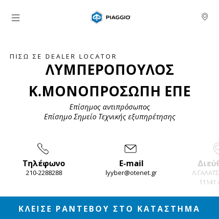
Μετάβαση στο κυρίως περιεχόμενο
ΠΊΣΩ ΣΕ DEALER LOCATOR
ΛΥΜΠΕΡΟΠΟΥΛΟΣ
Κ.ΜΟΝΟΠΡΟΣΩΠΗ ΕΠΕ
Επίσημος αντιπρόσωπος
Επίσημο Σημείο Τεχνικής εξυπηρέτησης
Τηλέφωνο
E-mail
Διεύ
210-2288288
lyyber@otenet.gr
Λ.ΓΑΛΑΤΣ
11141
Item
1
of
3
ΚΛΕΙΣΕ ΡΑΝΤΕΒΟΥ ΣΤΟ ΚΑΤΑΣΤΗΜΑ