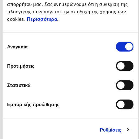
απορρήτου μας. Σας ενημερώνουμε ότι η συνέχιση της
πλοήγησης συνεπάγεται την αποδοχή της χρήσης των
cookies.
Περισσότερα
.
Επιλογή
Αναγκαία
συγκατάθεσης
Ισχύει έως
31 Δεκεμβρίου 2026
Προτιμήσεις
Η ηλεκτρική γκάμα Piaggio 1 με δώρο 2 χρόνια
επέκταση εγγύησης
Στατιστικά
Εμπορικής προώθησης
Ρυθμίσεις