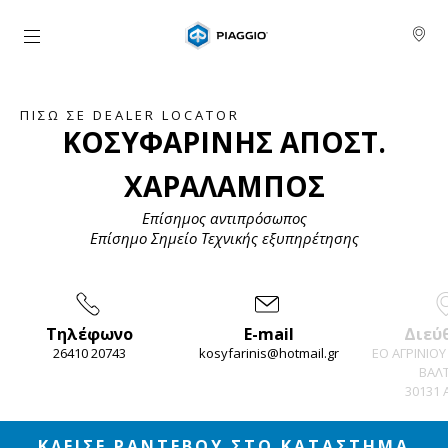
Μετάβαση στο κυρίως περιεχόμενο
ΠΊΣΩ ΣΕ DEALER LOCATOR
ΚΟΣΥΦΑΡΙΝΗΣ ΑΠΟΣΤ.
ΧΑΡΑΛΑΜΠΟΣ
Επίσημος αντιπρόσωπος
Επίσημο Σημείο Τεχνικής εξυπηρέτησης
Τηλέφωνο
E-mail
Διεύ
26410 20743
kosyfarinis@hotmail.gr
ΕΟ ΑΓΡΙΝΙΟΥ
ΒΑΛΤ
30131 
Item
1
of
3
ΚΛΕΙΣΕ ΡΑΝΤΕΒΟΥ ΣΤΟ ΚΑΤΑΣΤΗΜΑ