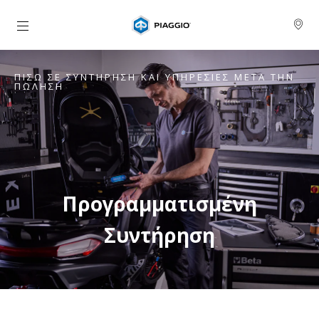
Μετάβαση στο κυρίως περιεχόμενο
ΠΊΣΩ ΣΕ ΣΥΝΤΉΡΗΣΗ ΚΑΙ ΥΠΗΡΕΣΊΕΣ ΜΕΤΆ ΤΗΝ
ΠΏΛΗΣΗ
Προγραμματισμένη
Συντήρηση