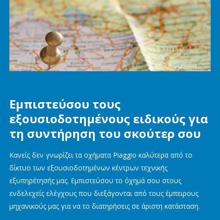
Εμπιστεύσου τους
εξουσιοδοτημένους ειδικούς για
τη συντήρηση του σκούτερ σου
Κανείς δεν γνωρίζει τα οχήματα Piaggio καλύτερα από το
δίκτυο των εξουσιοδοτημένων κέντρων τεχνικής
εξυπηρέτησής μας. Εμπιστεύσου το όχημά σου στους
ενδελεχείς ελέγχους που διεξάγονται από τους έμπειρους
μηχανικούς μας για να το διατηρήσεις σε άριστη κατάσταση.