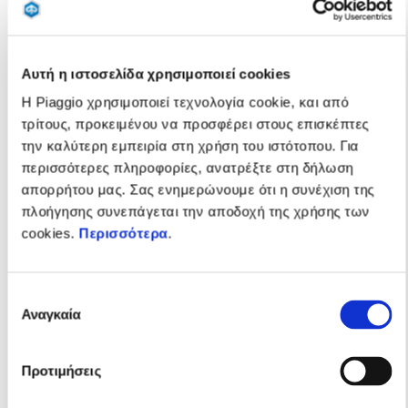
Αυτή η ιστοσελίδα χρησιμοποιεί cookies
Η Piaggio χρησιμοποιεί τεχνολογία cookie, και από
τρίτους, προκειμένου να προσφέρει στους επισκέπτες
την καλύτερη εμπειρία στη χρήση του ιστότοπου. Για
περισσότερες πληροφορίες, ανατρέξτε στη δήλωση
απορρήτου μας. Σας ενημερώνουμε ότι η συνέχιση της
πλοήγησης συνεπάγεται την αποδοχή της χρήσης των
cookies.
Περισσότερα
.
Πόσο συχνά χρειάζεται
Επιλογή
Αναγκαία
συγκατάθεσης
συντήρηση το σκούτερ μου;
Τα διαστήματα συντήρησης διαφέρουν για κάθε μοντέλο,
Προτιμήσεις
επομένως ο καλύτερος τρόπος να το εξακριβώσεις είναι να