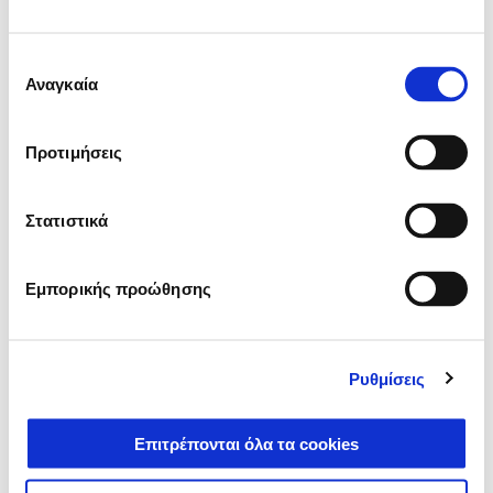
Τιμοκατάλογος Piaggio Gilera Vespa 20060621
Επιλογή
Αναγκαία
συγκατάθεσης
ΚΑΤΕΒΆΣΤΕ
Προτιμήσεις
Στατιστικά
Εμπορικής προώθησης
Τιμοκατάλογος Piaggio Gilera Vespa 20070918
Ρυθμίσεις
ΚΑΤΕΒΆΣΤΕ
Επιτρέπονται όλα τα cookies