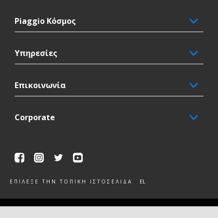
Piaggio Κόσμος
Υπηρεσίες
Επικοινωνία
Corporate
Facebook
Instagram
Twitter
Youtube
EL
ΕΠΊΛΕΞΕ ΤΗΝ ΤΟΠΙΚΉ ΙΣΤΟΣΕΛΊΔΑ
Piaggio & C. SpA Sede legale Viale Rinaldo Piaggio, 25 56025