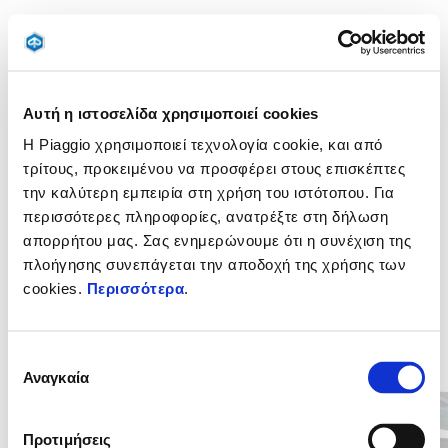
Από πολυεστέρα, ταιριάζει απόλυτα στο βαλιτσάκι των 37lt, με
εξωτερική θήκη με φερμουάρ για μικροαντικείμενα, χερούλι και
λουράκι ώμου.
Αυτή η ιστοσελίδα χρησιμοποιεί cookies
Η Piaggio χρησιμοποιεί τεχνολογία cookie, και από
τρίτους, προκειμένου να προσφέρει στους επισκέπτες
την καλύτερη εμπειρία στη χρήση του ιστότοπου. Για
περισσότερες πληροφορίες, ανατρέξτε στη δήλωση
απορρήτου μας. Σας ενημερώνουμε ότι η συνέχιση της
πλοήγησης συνεπάγεται την αποδοχή της χρήσης των
cookies.
Περισσότερα
.
Item
1
Επιλογή
of
6
Αναγκαία
συγκατάθεσης
Προτιμήσεις