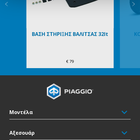
Προηγούμενο
Ε
ΒΑΣΗ ΣΤΗΡΙΞΗΣ ΒΑΛΙΤΣΑΣ 32lt
Κ
€ 79
Υποσέλιδο
Μοντέλα
Αξεσουάρ