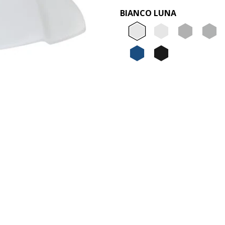
BIANCO LUNA
Bianco L
Bianco
Gri
Blue Zaffi
Nero 