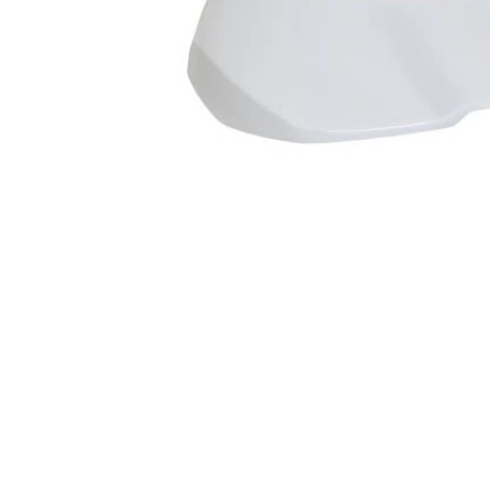
Item
1
of
1