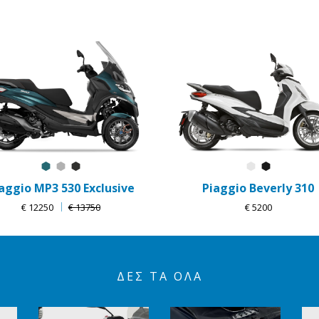
Blu Oxygen Matt
Grigio Mercurio
Nero Meteora
Bianco Luna
Nero Cos
aggio MP3 530 Exclusive
Piaggio Beverly 310
€ 12250
€ 13750
€ 5200
ΔΕΣ ΤΑ ΌΛΑ