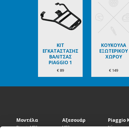
of
6
ΚΙΤ
ΚΟΥΚΟΥΛΑ
ΕΓΚΑΤΑΣΤΑΣΗΣ
ΕΞΩΤΕΡΙΚΟΥ
ΒΑΛΙΤΣΑΣ
ΧΩΡΟΥ
PIAGGIO 1
€ 89
€ 149
Υποσέλιδο
Μοντέλα
Αξεσουάρ
Piaggio 
Piaggio MP3
MP3
Νέα