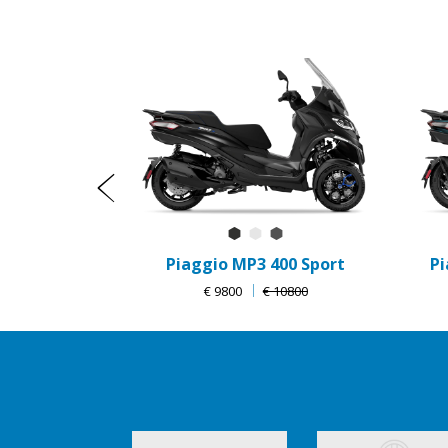
Item
1
of
8
Προηγούμενο
Nero Meteora
Bianco Luna
Grigio Titanio Matt
Piaggio MP3 400 Sport
Pi
€ 9800
€ 10800
Item
1