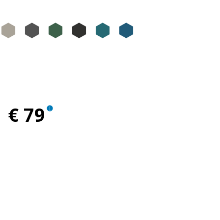
una
 Luna
gio Mercurio
Grigio 25th anniversary
Grigio Cloud Matt
Grigio Titanio Matt
Verde Jungle
Nero Meteora
Blu Oxygen M
Blu Lapis
ro
Cosmo
€ 79