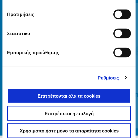
Item
1
of
6
Προτιμήσεις
Στατιστικά
Εμπορικής προώθησης
Προηγούμενο
Ε
Ρυθμίσεις
ΘΕΡΜΑΙΝΟΜΕΝΕΣ ΧΕΙΡΟΛΑΒΕΣ
Π
Επιτρέπονται όλα τα cookies
Επιτρέπεται η επιλογή
€ 99
Χρησιμοποιήστε μόνο τα απαραίτητα cookies