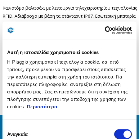
Καινοτόμο βαλιτσάκι με λειτουργία τηλεχειριστηρίου τεχνολογίας
RFID. Αδιάβροχο με βάση τα στάνταρντ IP67. Εσωτερική μπαταρία:
Μέσω της βάσης τροφοδοτείται ηλεκτρικά από το όχημα,
δημιουργώντας ασύρματη μεταφορά για τη λειτουργία του.
Χωρητικότητας ενός full face/ανοιγόμενου ή δυο jet κρανών. Στο
κωδικό περιλαμβάνεται η βάση της βαλίτσας ενώ το καπάκι στα
Αυτή η ιστοσελίδα χρησιμοποιεί cookies
χρώματα του οχήματος και η πλάτη της βαλίτσας στο υλικό και
Η Piaggio χρησιμοποιεί τεχνολογία cookie, και από
χρώμα της σέλας διατίθενται χωριστά.
τρίτους, προκειμένου να προσφέρει στους επισκέπτες
την καλύτερη εμπειρία στη χρήση του ιστότοπου. Για
περισσότερες πληροφορίες, ανατρέξτε στη δήλωση
απορρήτου μας. Σας ενημερώνουμε ότι η συνέχιση της
πλοήγησης συνεπάγεται την αποδοχή της χρήσης των
cookies.
Περισσότερα
.
Επιλογή
ΔΕΣ ΤΑ ΌΛΑ
Αναγκαία
συγκατάθεσης