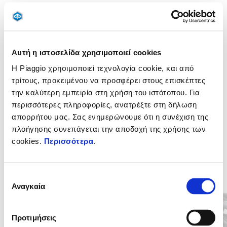
Σύστημα θέρμανσης για την προστασία ποδιών, απαραίτητη η
μονάδα ελέγχου και η πλατφόρμα πολυμέσων ΜΙΑ για τη
λειτουργία του.
Αυτή η ιστοσελίδα χρησιμοποιεί cookies
Η Piaggio χρησιμοποιεί τεχνολογία cookie, και από
τρίτους, προκειμένου να προσφέρει στους επισκέπτες
την καλύτερη εμπειρία στη χρήση του ιστότοπου. Για
περισσότερες πληροφορίες, ανατρέξτε στη δήλωση
απορρήτου μας. Σας ενημερώνουμε ότι η συνέχιση της
πλοήγησης συνεπάγεται την αποδοχή της χρήσης των
cookies.
Περισσότερα
.
Item
1
of
Επιλογή
6
Αναγκαία
συγκατάθεσης
Προτιμήσεις