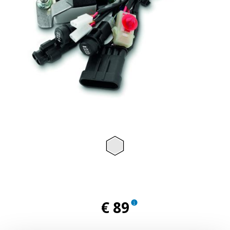
Item
1
of
1
€ 89