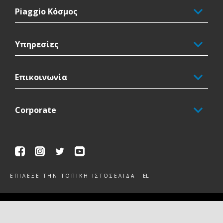
Piaggio Κόσμος
Υπηρεσίες
Επικοινωνία
Corporate
Facebook
Instagram
Twitter
Youtube
EL
ΕΠΊΛΕΞΕ ΤΗΝ ΤΟΠΙΚΉ ΙΣΤΟΣΕΛΊΔΑ
Piaggio & C. SpA Sede legale Viale Rinaldo Piaggio, 25 56025
Pontedera (PI) Tel. +39 0587.272111 P. Iva 01551260506