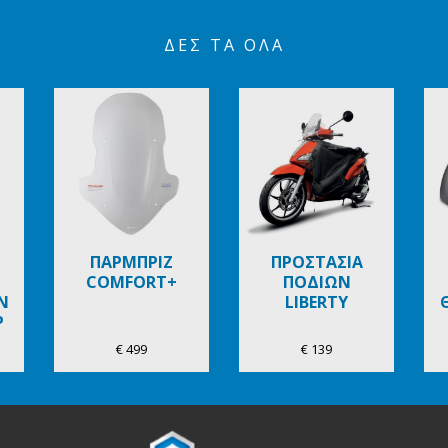
ΔΕΣ ΤΑ ΌΛΑ
ΠΑΡΜΠΡΙΖ
ΠΡΟΣΤΑΣΙΑ
COMFORT+
ΠΟΔΙΩΝ
Ν
LIBERTY
Ρ
€ 499
€ 139