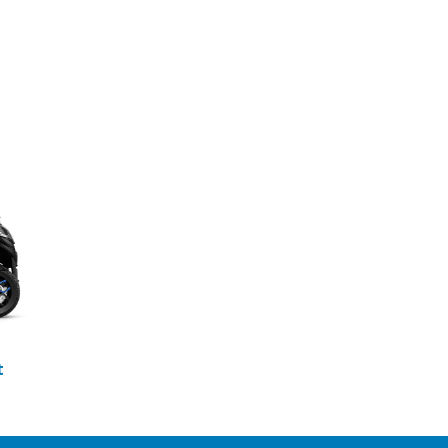
urio
ro
t