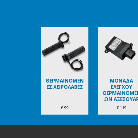
Item
1
of
6
ΘΕΡΜΑΙΝΟΜΕΝ
ΜΟΝΑΔΑ
ΕΣ ΧΕΙΡΟΛΑΒΕΣ
ΕΛΕΓΧΟΥ
ΘΕΡΜΑΙΝΟΜΕ
ΩΝ ΑΞΕΣΟΥΑ
€ 99
€ 119
Υποσέλιδο