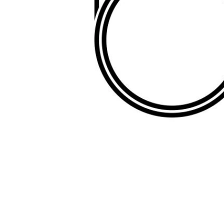
Item
1
of
1