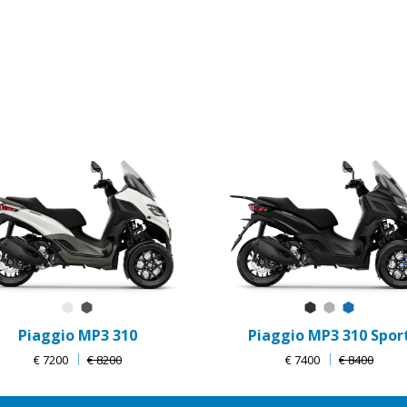
Bianco Luna
Grigio Grafite
Nero Meteora
Grigio Merc
Blu Zaffi
Piaggio MP3 310
Piaggio MP3 310 Spor
€ 7200
€ 8200
€ 7400
€ 8400