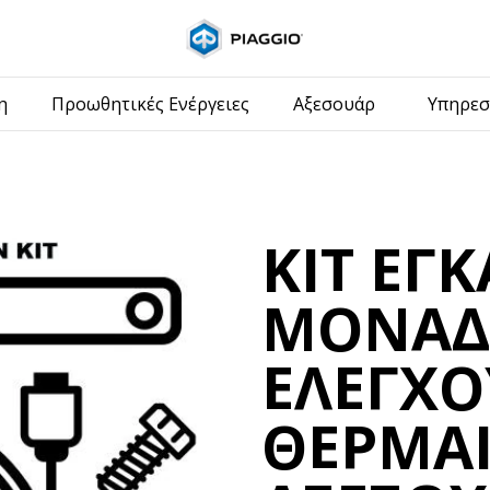
Μετάβαση στο κυ
η
Προωθητικές Ενέργειες
Αξεσουάρ
Υπηρεσ
ΚΙΤ ΕΓ
ΜΟΝΑΔ
ΕΛΕΓΧΟ
ΘΕΡΜA