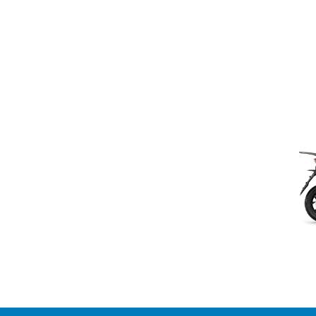
Item
1
of
2