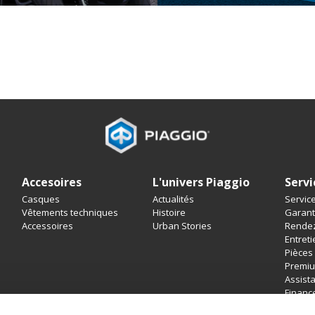
Accesoires
L'univers Piaggio
Servi
Casques
Actualités
Servic
Vêtements techniques
Histoire
Garant
Accessoires
Urban Stories
Rendez
Entret
Pièces
Premiu
Assist
Financ
Assura