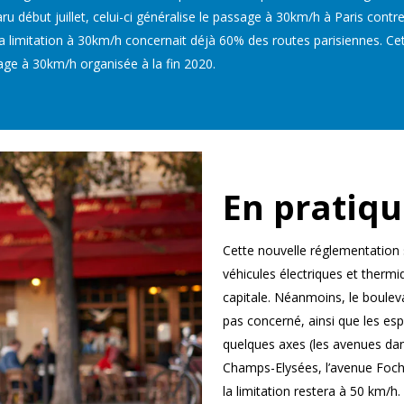
Paru début juillet, celui-ci généralise le passage à 30km/h à Paris con
a limitation à 30km/h concernait déjà 60% des routes parisiennes. Cet
age à 30km/h organisée à la fin 2020.
En pratiq
Cette nouvelle réglementation s
véhicules électriques et thermi
capitale. Néanmoins, le bouleva
pas concerné, ainsi que les es
quelques axes (les avenues dan
Champs-Elysées, l’avenue Foch
la limitation restera à 50 km/h.