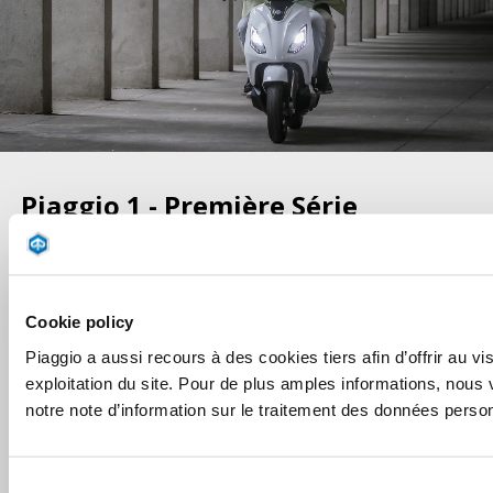
Piaggio 1 - Première Série
L'évolution se poursuit dans la quête d'une expérience de
conduite plus sportive, tout en restant fidèle à la mission
originelle du
Piaggio 1 + - Première Série
: apporter de la
Cookie policy
liberté et du dynamisme à votre mobilité quotidienne.
Piaggio a aussi recours à des cookies tiers afin d’offrir au vis
Découvrez le
Piaggio 1 + - Première Série
. Prenez rendez-
exploitation du site. Pour de plus amples informations, nous 
vous chez votre
concessionnaire Piaggio
où vous pourrez
notre note d’information sur le traitement des données perso
bénéficier d'un
tarif avantageux
.
PRENDRE UN RENDEZ-VOUS
Sélection