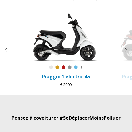
Item
1
of
2
Précédent
S
Forever White
Sunshine Mix
Flame mix
Forever Grey
Arctic Mix
Autres coloris disponibles
Piaggio 1 electric 45
Piag
€ 3000
Pensez à covoiturer #SeDéplacerMoinsPolluer