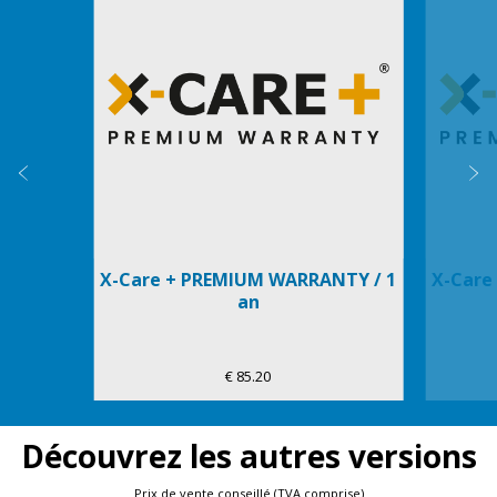
Précédent
S
X-Care + PREMIUM WARRANTY / 1
X-Care
an
€ 85.20
Découvrez les autres versions
Prix de vente conseillé (TVA comprise)