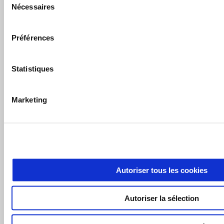
Nécessaires
du
consentement
FICHE TECHNIQUE
Préférences
Statistiques
Marketing
Découvrez le Piaggio 1 + disponible dans le réseau officiel :
Devenez propriétaire d'un
Piaggio 1 + - Première Série
pour
seulement
3 199 €
et bénéficiez d'une aide à l'achat
exceptionnelle.
Autoriser tous les cookies
Autoriser la sélection
Le
Piaggio 1 + - Première Série
délivre une
puissance
de 1,2
kW et jusqu'à 1,34 kW en crête. Son autonomie en cycle WMTC