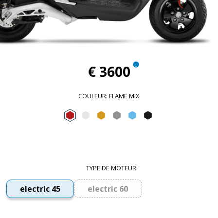
€ 3600
COULEUR
:
FLAME MIX
Flame mix
Forever White
Sunshine Mix
Forever Grey
Arctic Mix
Forever Black
TYPE DE MOTEUR
:
electric 45
electric 60