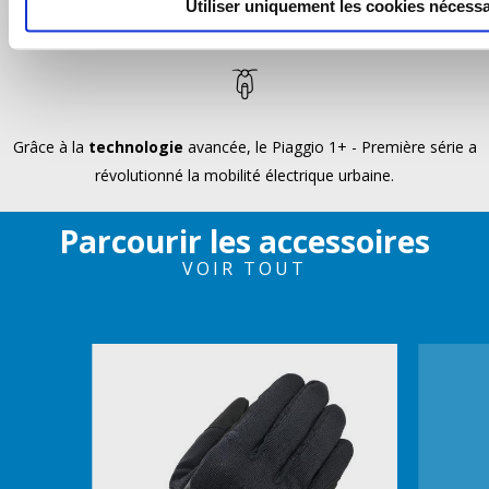
Utiliser uniquement les cookies nécessa
est de 68 km, et de 100 km en mode ECO.
Grâce à la
technologie
avancée, le Piaggio 1+ - Première série a
révolutionné la mobilité électrique urbaine.
Parcourir les accessoires
VOIR TOUT
Item
1
of
2