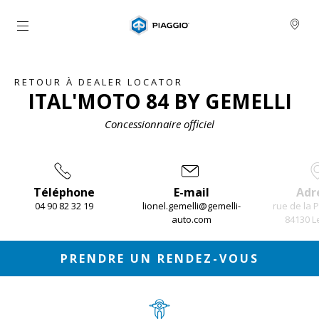
Aller au contenu principal
RETOUR À DEALER LOCATOR
ITAL'MOTO 84 BY GEMELLI
Concessionnaire officiel
Téléphone
E-mail
Adr
04 90 82 32 19
lionel.gemelli@gemelli-
rue de la 
auto.com
84130 L
Item
1
of
4
PRENDRE UN RENDEZ-VOUS