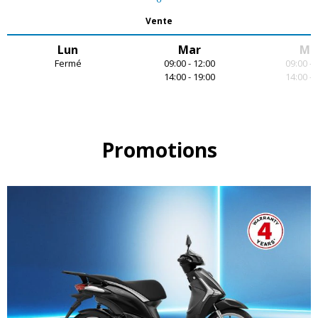
Vente
Lun
Mar
Me
Fermé
09:00 - 12:00
09:00 - 
14:00 - 19:00
14:00 - 
Item
1
of
7
Promotions