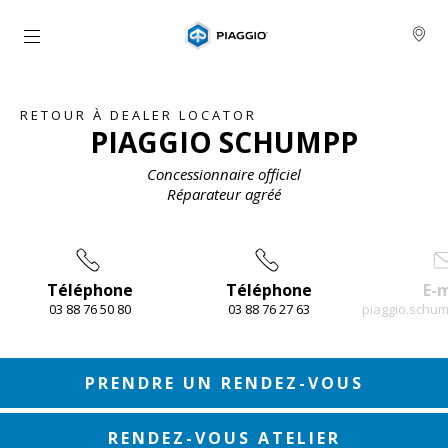
Aller au contenu principal
RETOUR À DEALER LOCATOR
PIAGGIO SCHUMPP
Concessionnaire officiel
Réparateur agréé
Téléphone
Téléphone
E-m
03 88 76 50 80
03 88 76 27 63
piaggio.schu
Item
1
of
4
PRENDRE UN RENDEZ-VOUS
RENDEZ-VOUS ATELIER