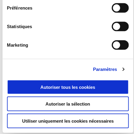
Préférences
Statistiques
4 ANS DE GARANTIE SUR LA GAMME PIAGGIO E5+.
Marketing
PAS DE STRESS, DES ÉMOTIONS SANS FIN.
Paramètres
Services
Autoriser tous les cookies
Accompagnement administratif sinistres
Autoriser la sélection
Carrosserie
Utiliser uniquement les cookies nécessaires
Vêtements et gadgets