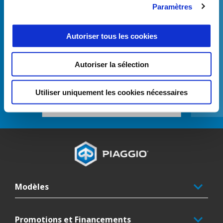
Paramètres
Précédent
S
Autoriser tous les cookies
ANTIVOL ÉLECTRONIQUE
Autoriser la sélection
Utiliser uniquement les cookies nécessaires
€ 129
Pied de page
Modèles
Promotions et Financements