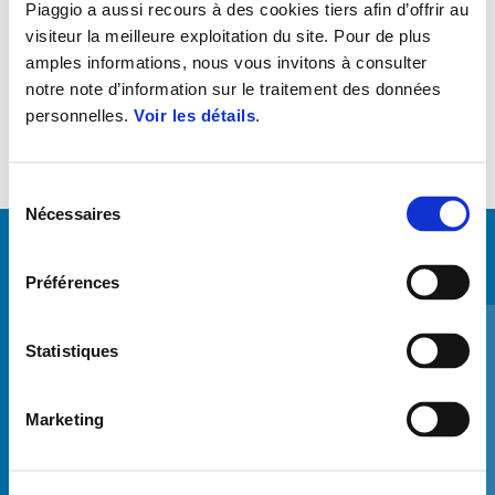
Piaggio a aussi recours à des cookies tiers afin d’offrir au
Kit d'installation pour PMP 2.0 sur MP3.
visiteur la meilleure exploitation du site. Pour de plus
amples informations, nous vous invitons à consulter
notre note d’information sur le traitement des données
personnelles.
Voir les détails
.
Sélection
Nécessaires
du
consentement
VOIR TOUT
Préférences
Item
1
of
6
Statistiques
Marketing