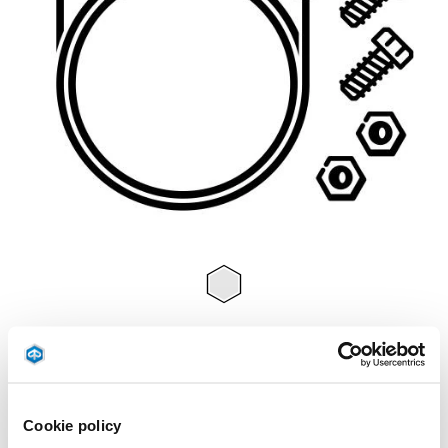
Item
1
of
1
€ 79
Cookie policy