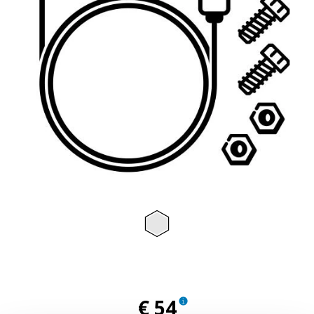
Item
1
of
1
€ 54