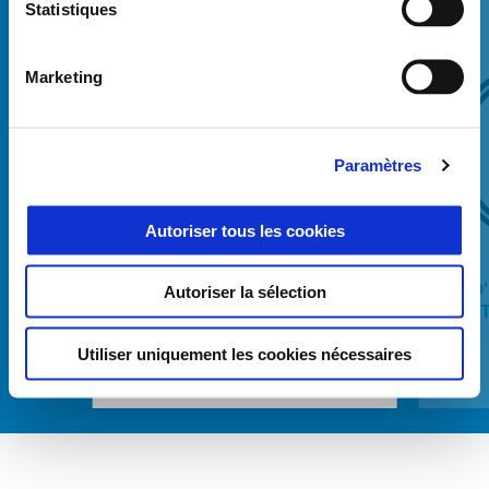
6
Statistiques
Marketing
Paramètres
Précédent
S
Autoriser tous les cookies
DISPOSITIF D'ACCESSOIRES
KIT 
Autoriser la sélection
CHAUFFANTS
ÉLEC
Utiliser uniquement les cookies nécessaires
€ 369