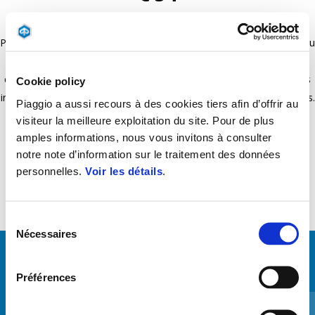
Permet de connecter facilement le Smartphone (Apple et Android) au
scooter, le transformant en une véritable plateforme multimédia,
capable de gérer toutes les informations relatives au véhicule et les
Cookie policy
informations utiles pour le voyage. Kit d'installation 1D003305 requis.
Piaggio a aussi recours à des cookies tiers afin d’offrir au
Pour Piaggio Medley à partir de MY19.
visiteur la meilleure exploitation du site. Pour de plus
amples informations, nous vous invitons à consulter
notre note d’information sur le traitement des données
personnelles.
Voir les détails
.
Sélection
Nécessaires
du
consentement
VOIR TOUT
Préférences
Item
1
of