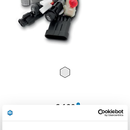
Item
1
of
1
€ 189
Contrôlez l'énergie absorbée par les appareils électriques installés