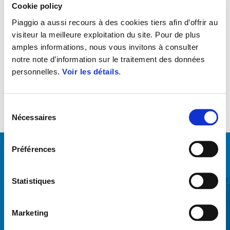
Cookie policy
sur le véhicule, garantissant la durée de la batterie et une énergie
suffisante pour démarrer le véhicule. Deux boutons séparés et 4
Piaggio a aussi recours à des cookies tiers afin d’offrir au
visiteur la meilleure exploitation du site. Pour de plus
niveaux de température pour les unités de chauffage du tablier
amples informations, nous vous invitons à consulter
couvre-jambes et des poignées (à acheter séparément).
notre note d’information sur le traitement des données
personnelles.
Voir les détails
.
Sélection
Nécessaires
du
consentement
Préférences
VOIR TOUT
Item
Statistiques
1
of
6
Marketing