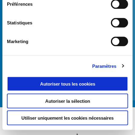
Préférences
Statistiques
Précédent
S
Marketing
Paramètres
CAPOT DE TOP CASE
Autoriser tous les cookies
€ 59
Autoriser la sélection
Utiliser uniquement les cookies nécessaires
Item
1