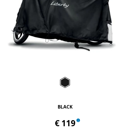
Item
1
of
Black
1
BLACK
€ 119