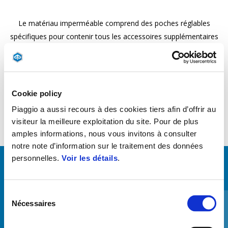
Le matériau imperméable comprend des poches réglables
spécifiques pour contenir tous les accessoires supplémentaires
(pare-brise et top-case). Couleur noire. Personnalisé avec le logo
Liberty réfléchissant.
Cookie policy
Piaggio a aussi recours à des cookies tiers afin d’offrir au
visiteur la meilleure exploitation du site. Pour de plus
amples informations, nous vous invitons à consulter
notre note d’information sur le traitement des données
personnelles.
Voir les détails
.
VOIR TOUT
Sélection
Item
1
Nécessaires
of
du
6
consentement