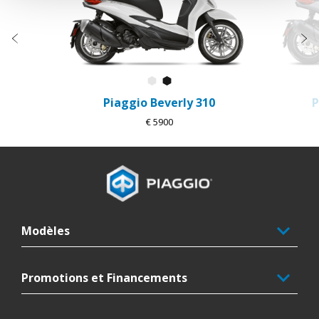
Précédent
S
Bianco Luna
Nero Cosmo
Piaggio Beverly 310
P
€ 5900
Pied de page
Modèles
Promotions et Financements