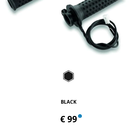
Item
1
of
Black
1
BLACK
€ 99