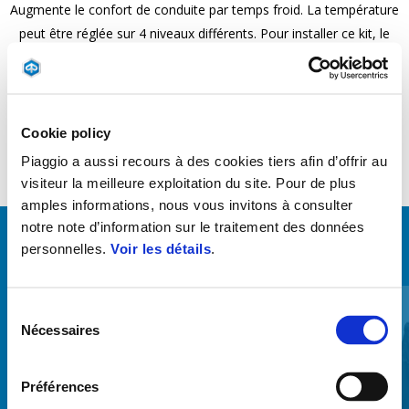
Augmente le confort de conduite par temps froid. La température
peut être réglée sur 4 niveaux différents. Pour installer ce kit, le
véhicule doit être équipé de la centrale chauffante.
Cookie policy
Piaggio a aussi recours à des cookies tiers afin d’offrir au
visiteur la meilleure exploitation du site. Pour de plus
amples informations, nous vous invitons à consulter
notre note d’information sur le traitement des données
personnelles.
Voir les détails
.
VOIR TOUT
Item
1
of
Sélection
6
Nécessaires
du
consentement
Préférences