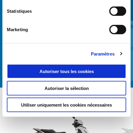
Statistiques
Précédent
S
Marketing
BÉQUILLE LATÉRALE
HOUSS
Paramètres
Autoriser tous les cookies
€ 68
Autoriser la sélection
Utiliser uniquement les cookies nécessaires
Item
1
of
4