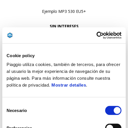
Ejemplo MP3 530 EU5+
SIN INTERESES
TAE 0,00%**
Entrada 6.627,00 €
23 cuotas de 1,00 €
Cookie policy
ultima cuota de 6.650,00 €
Piaggio utiliza cookies, también de terceros, para ofrecer
al usuario la mejor experiencia de navegación de su
página web. Para más información consulte nuestra
política de privacidad.
Mostrar detalles
.
Item
Selección
1
of
Necesario
de
1
consentimiento