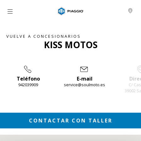
Ir al contenido principal
VUELVE A CONCESIONARIOS
KISS MOTOS
Teléfono
E-mail
Dire
942039909
service@soulmoto.es
C/ Cast
39002 S
Item
1
of
3
CONTACTAR CON TALLER