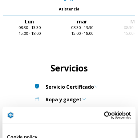
Asistencia
Lun
mar
Mi
08:30 - 13:30
08:30 - 13:30
08:30 - 
15:00 - 18:00
15:00 - 18:00
15:00 - 
Item
1
of
7
Servicios
Servicio Certificado
Ropa y gadget
Chequeo
Accesorios originales
Revisión
Cookie policy