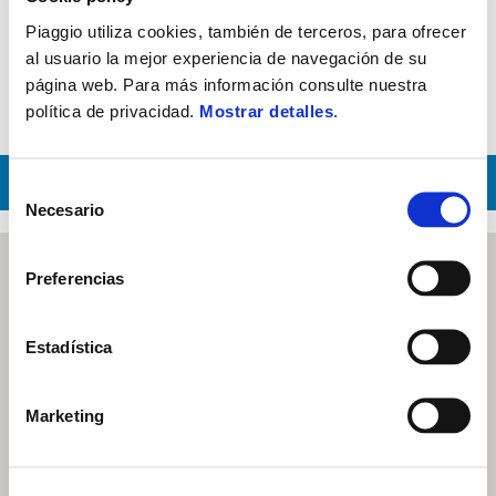
Piaggio utiliza cookies, también de terceros, para ofrecer
Recambios originales
al usuario la mejor experiencia de navegación de su
página web. Para más información consulte nuestra
Cambio Neúmatico
política de privacidad.
Mostrar detalles
.
CONTACTAR CON TALLER
Selección
Necesario
de
consentimiento
Preferencias
Estadística
Marketing