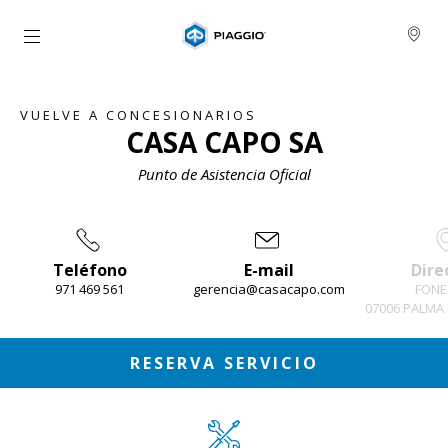
Ir al contenido principal
VUELVE A CONCESIONARIOS
CASA CAPO SA
Punto de Asistencia Oficial
Teléfono
E-mail
Dire
971 469 561
gerencia@casacapo.com
FONE
07006 PALMA
Item
1
of
4
RESERVA SERVICIO