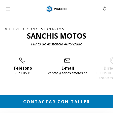
Ir al contenido principal
VUELVE A CONCESIONARIOS
SANCHIS MOTOS
Punto de Asistencia Autorizado
Teléfono
E-mail
Dire
962381531
ventas@sanchismotos.es
C/ DOS DE
46870 ON
Item
1
of
3
CONTACTAR CON TALLER