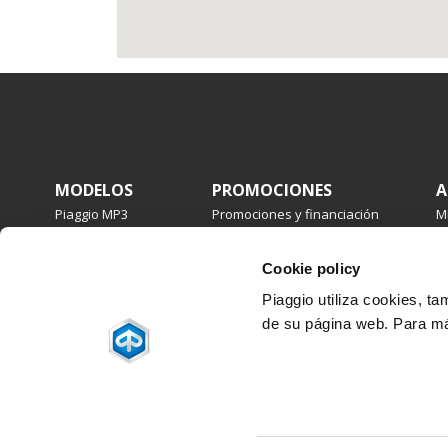
Pie de página
MODELOS
PROMOCIONES
A
Piaggio MP3
Promociones y financiación
M
Beverly
B
Medley
M
Cookie policy
Liberty
Li
Piaggio 1
T
Piaggio utiliza cookies, t
N
de su página web. Para má
Z
Facebook
Instagram
Twitter
Youtube