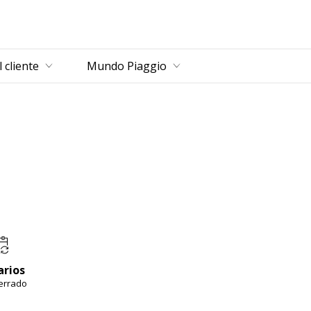
cipal
l cliente
Mundo Piaggio
arios
errado