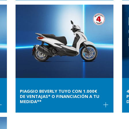
PIAGGIO BEVERLY TUYO CON 1.000€
4
DE VENTAJAS* O FINANCIACIÓN A TU
P
MEDIDA**
D