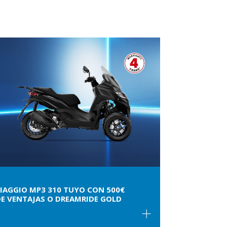
IAGGIO MP3 310 TUYO CON 500€
E VENTAJAS O DREAMRIDE GOLD