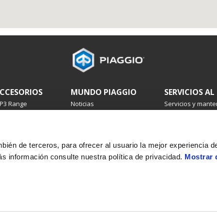
CCESORIOS
MUNDO PIAGGIO
SERVICIOS AL
P3 Range
Noticias
Servicios y mante
everly
Historia
Garantía 4 años
edley
Reserva un servic
berty
Mantenimiento p
yphoon
Recambios origin
ambién de terceros, para ofrecer al usuario la mejor experiencia 
RG
Premium warrant
s información consulte nuestra política de privacidad.
Mostrar 
IP
Asistencia en car
Servicios financie