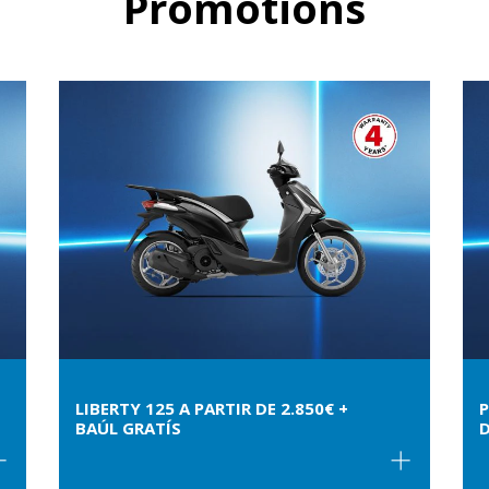
Promotions
LIBERTY 125 A PARTIR DE 2.850€ +
P
BAÚL GRATÍS
D