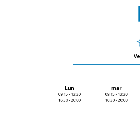
1
of
4
Ve
Lun
mar
09:15 - 13:30
09:15 - 13:30
16:30 - 20:00
16:30 - 20:00
Item
1
of
7