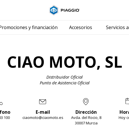
Ir al contenido prin
Promociones y financiación
Accesorios
Servicios a
CIAO MOTO, SL
Distribuidor Oficial
Punto de Asistencia Oficial
fono
E-mail
Dirección
Hor
03 100
ciaomoto@ciaomoto.es
Avda. del Rocio, 8
Hoy c
30007 Murcia