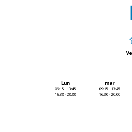
1
of
5
Ve
Lun
mar
09:15 - 13:45
09:15 - 13:45
16:30 - 20:00
16:30 - 20:00
Item
1
of
7