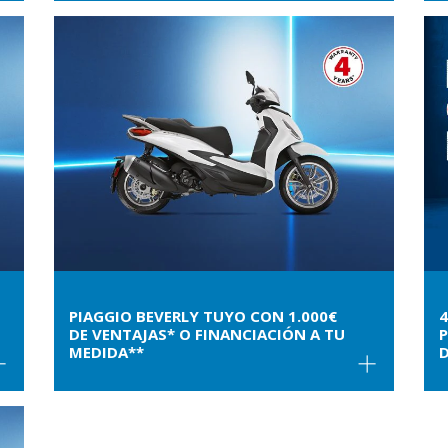
PIAGGIO BEVERLY TUYO CON 1.000€
4
DE VENTAJAS* O FINANCIACIÓN A TU
P
MEDIDA**
D