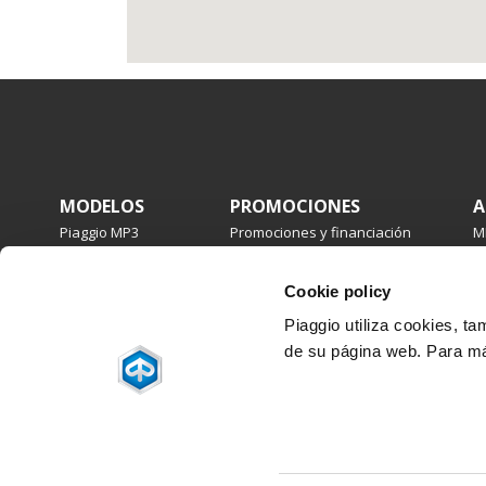
Pie de página
MODELOS
PROMOCIONES
A
Piaggio MP3
Promociones y financiación
M
Beverly
B
Medley
M
Cookie policy
Liberty
Li
Piaggio 1
T
Piaggio utiliza cookies, t
N
de su página web. Para má
Z
Facebook
Instagram
Twitter
Youtube