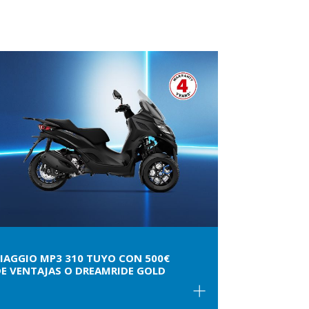
IAGGIO MP3 310 TUYO CON 500€
E VENTAJAS O DREAMRIDE GOLD