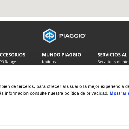
CCESORIOS
MUNDO PIAGGIO
SERVICIOS AL
P3 Range
Noticias
Servicios y mante
everly
Historia
Garantía 4 años
edley
Reserva un servic
berty
Mantenimiento p
yphoon
Recambios origin
ambién de terceros, para ofrecer al usuario la mejor experiencia 
RG
Premium warrant
s información consulte nuestra política de privacidad.
Mostrar 
IP
Asistencia en car
Servicios financie