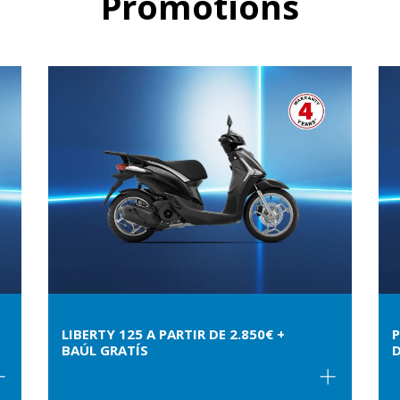
Promotions
LIBERTY 125 A PARTIR DE 2.850€ +
P
BAÚL GRATÍS
D