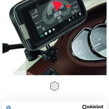
Item
1
of
1