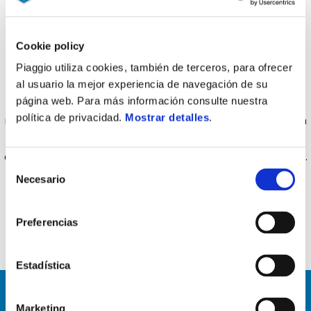
228 €
Cookie policy
■ Sistema compuesto por una unidad de control que conecta un
Piaggio utiliza cookies, también de terceros, para ofrecer
smartphone con el scooter, mediante una App específica. ■
al usuario la mejor experiencia de navegación de su
página web. Para más información consulte nuestra
Convierte el smartphone en un completo ordenador de a bordo,
política de privacidad.
Mostrar detalles
.
mostrando toda la información relativa al vehículo y al viaje. ■ Para
su instalación es necesario el correspondiente kit de instalación
específico para cada modelo y se vende por separado (no incluido).
Selección
Necesario
de
consentimiento
Preferencias
Estadística
VER TODO
Marketing