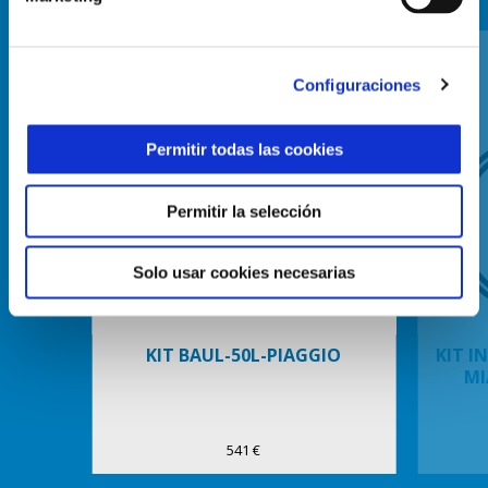
Item
1
of
6
Configuraciones
Permitir todas las cookies
Permitir la selección
Anterior
S
Solo usar cookies necesarias
KIT BAUL-50L-PIAGGIO
KIT I
MI
541 €