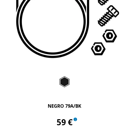
Item
1
of
NEGRO 79A/
1
NEGRO 79A/BK
59 €