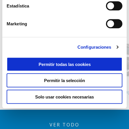
Estadística
Marketing
Item
1
of
2
Configuraciones
Permitir todas las cookies
Anterior
S
Permitir la selección
Nero Meteora
BLANCO 544/BR
Piaggio MP3 Sport 400
Pia
Solo usar cookies necesarias
10.550 €
11.300 €
VER TODO