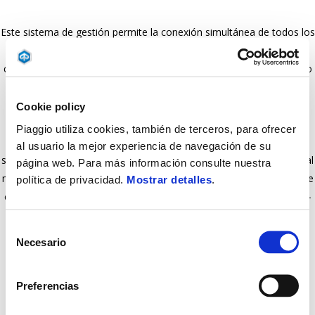
Este sistema de gestión permite la conexión simultánea de todos los
accesorios de calefacción (Cubrepiernas, Sillín calefactable, Puños
calefactables). Todas las funcionalidades de los accesorios (incluido
el ajuste de la intensidad del calor) se gestionarán directamente
desde el tablero del vehículo utilizando los controles
Cookie policy
correspondientes, gracias al sistema Piaggio MIA. La función de
Piaggio utiliza cookies, también de terceros, para ofrecer
apagado rápido permite que el piloto desactive el sistema en
al usuario la mejor experiencia de navegación de su
segundos. Los tres accesorios para calefacción se pueden instalar al
página web. Para más información consulte nuestra
mismo tiempo, en pares o individualmente. Todos los accesorios de
política de privacidad.
Mostrar detalles
.
calefacción requieren el dispositivo Piaggio MIA (código 607860M –
vendido por separado) para funcionar correctamente.
Selección
Necesario
de
consentimiento
Preferencias