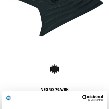
Item
1
of
NEGRO 79A/
1
NEGRO 79A/BK
37 €