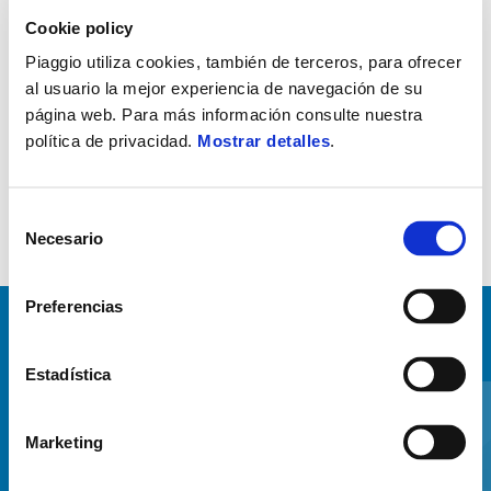
Cookie policy
■ Diseñada para adaptarse a la silueta de la estribera del vehículo,
Piaggio utiliza cookies, también de terceros, para ofrecer
protegiéndola. ■ Antideslizante. ■ Logo en relieve. ■ acabados
al usuario la mejor experiencia de navegación de su
cromados.
página web. Para más información consulte nuestra
política de privacidad.
Mostrar detalles
.
Selección
Necesario
de
consentimiento
Preferencias
VER TODO
Estadística
Item
1
of
6
Marketing