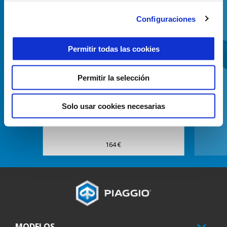
Configuraciones
Permitir todas las cookies
Anterior
S
Permitir la selección
ANTIRROBO MANILLAR/SILLIN-
Solo usar cookies necesarias
PIAGGIO-BEVERLY-TOP
164 €
Pie de página
MODELOS