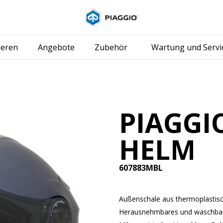
Skip to content
ieren
Angebote
Zubehör
Wartung und Servi
PIAGGI
HELM
607883MBL
Außenschale aus thermoplastisc
Herausnehmbares und waschbares