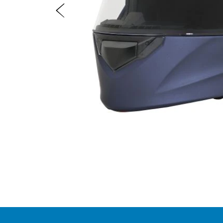
Zurück
Item
1
of
3