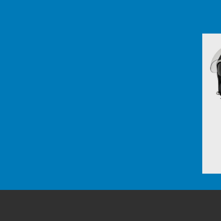
Item
1
of
3
Footer