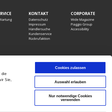
RVICE
KONTAKT
CORPORATE
 Wartung
Datenschutz
Wide Magazine
Impressum
Piaggio Group
Händlersuche
Accessibility
Kundenservice
Rückrufaktion
Cookies zulassen
 die
stattung, Produktmerkmalen, Dekore oder Sitzbankfarben
ir Sie,
, Irrtümer, Änderungen und Auslaufartikel vorbehalten. PIAGGIO &
Auswahl erlauben
denen Ländern sind aufgrund gesetzlicher Bestimmungen
Nur notwendige Cookies
verwenden
DE
LAND ODER REGION AUSWÄHLEN