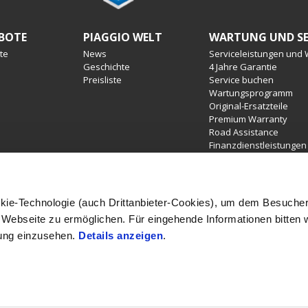
BOTE
PIAGGIO WELT
WARTUNG UND SE
te
News
Serviceleistungen und
Geschichte
4 Jahre Garantie
Preisliste
Service buchen
Wartungsprogramm
Original-Ersatzteile
Premium Warranty
Road Assistance
Finanzdienstleistungen
kie-Technologie (auch Drittanbieter-Cookies), um dem Besucher
rstellung der Farbe. Verfügbarkeiten, eventuelle Abweichungen von Aus
Webseite zu ermöglichen. Für eingehende Informationen bitten w
 gegenüber der Wiedergabe in Bild sind möglich. Druckfehler, Farbfehler
tischer Änderungen vor. Sämtliche Angaben sind unverbindlich. In verschie
ung einzusehen.
Details anzeigen
.
lvarianten, Zubehörartikel und Ausstattungen möglich.