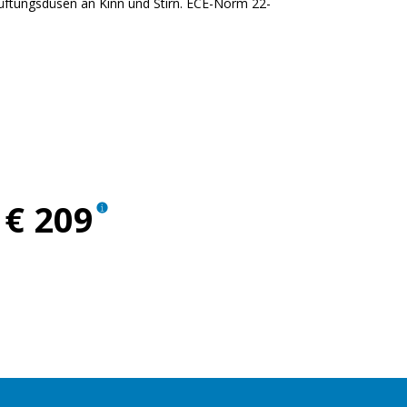
lüftungsdüsen an Kinn und Stirn. ECE-Norm 22-
Luna
warz Meteora
€ 209