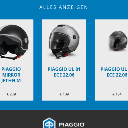
ALLES ANZEIGEN
PIAGGIO
PIAGGIO UL 01
PIAGGIO UL
MIRROR
ECE 22.06
ECE 22.06
JETHELM
€ 239
€ 109
€ 134