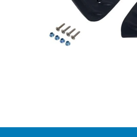
Item
1
of
1