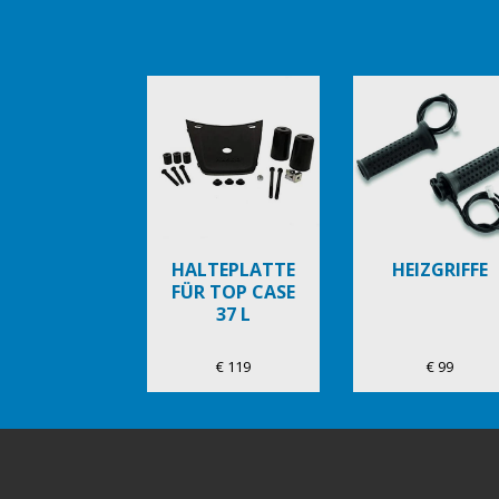
Item
1
of
6
HALTEPLATTE
HEIZGRIFFE
FÜR TOP CASE
37 L
€ 119
€ 99
Footer