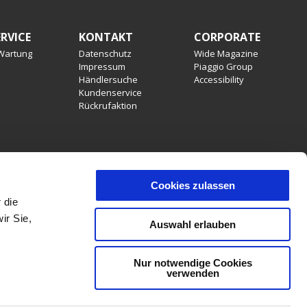
RVICE
KONTAKT
CORPORATE
 Wartung
Datenschutz
Wide Magazine
Impressum
Piaggio Group
Händlersuche
Accessibility
Kundenservice
Rückrufaktion
Cookies zulassen
 die
stattung, Produktmerkmalen, Dekore oder Sitzbankfarben
ir Sie,
, Irrtümer, Änderungen und Auslaufartikel vorbehalten. PIAGGIO &
Auswahl erlauben
denen Ländern sind aufgrund gesetzlicher Bestimmungen
Nur notwendige Cookies
verwenden
DE
LAND ODER REGION AUSWÄHLEN