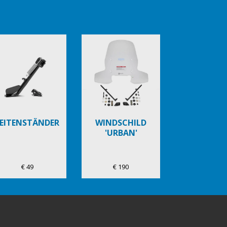
EITENSTÄNDER
WINDSCHILD
'URBAN'
€ 49
€ 190