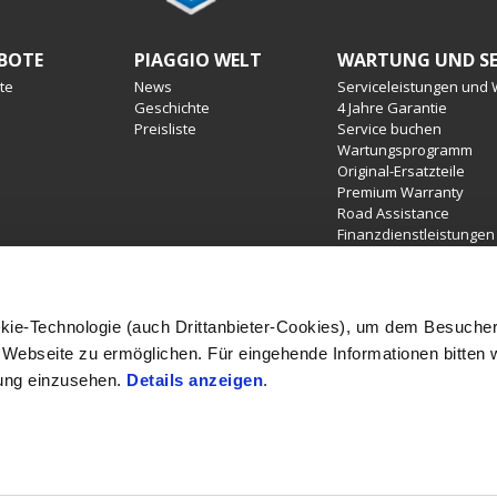
BOTE
PIAGGIO WELT
WARTUNG UND SE
te
News
Serviceleistungen und
Geschichte
4 Jahre Garantie
Preisliste
Service buchen
Wartungsprogramm
Original-Ersatzteile
Premium Warranty
Road Assistance
Finanzdienstleistungen
kie-Technologie (auch Drittanbieter-Cookies), um dem Besucher
rstellung der Farbe. Verfügbarkeiten, eventuelle Abweichungen von Aus
Webseite zu ermöglichen. Für eingehende Informationen bitten w
 gegenüber der Wiedergabe in Bild sind möglich. Druckfehler, Farbfehler
tischer Änderungen vor. Sämtliche Angaben sind unverbindlich. In verschie
ung einzusehen.
Details anzeigen
.
lvarianten, Zubehörartikel und Ausstattungen möglich.