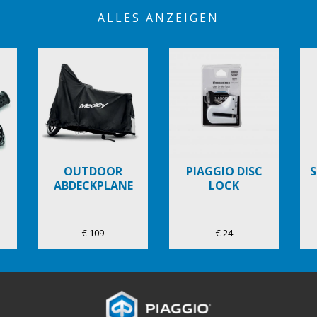
ALLES ANZEIGEN
OUTDOOR
PIAGGIO DISC
S
ABDECKPLANE
LOCK
€ 109
€ 24