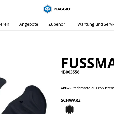
Skip to content
ieren
Angebote
Zubehör
Wartung und Servi
FUSSMA
1B003556
Anti–Rutschmatte aus robuste
SCHWARZ
Schwarz