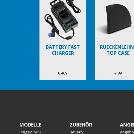
of
6
BATTERY FAST
RUECKENLEHN
CHARGER
TOP CASE
€ 469
€ 89
Footer
MODELLE
ZUBEHÖR
ANGE
Piaggio MP3
Beverly
Angebo