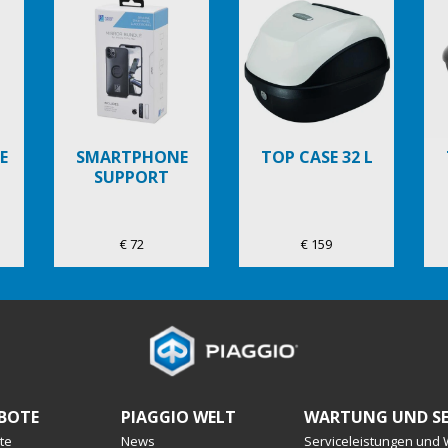
E
SMARTPHONE
TOP CASE 32 L
SUPPORT
€ 72
€ 159
BOTE
PIAGGIO WELT
WARTUNG UND SE
te
News
Serviceleistungen und