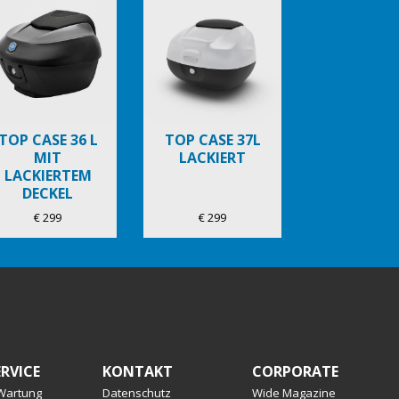
TOP CASE 36 L
TOP CASE 37L
MIT
LACKIERT
LACKIERTEM
DECKEL
€ 299
€ 299
RVICE
KONTAKT
CORPORATE
 Wartung
Datenschutz
Wide Magazine