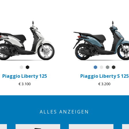
Weiß Luna
Schwarz Abisso
Blau Ardesia D2
Weiß Luna
Grau Mate
Schwar
Piaggio Liberty 125
Piaggio Liberty S 125
€ 3.100
€ 3.200
ALLES ANZEIGEN