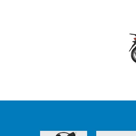
Item
1
of
2
Item
1