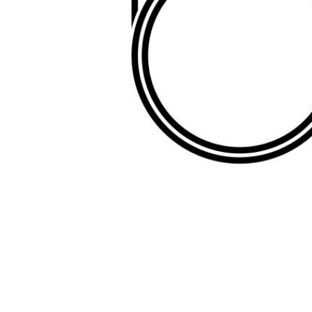
Item
1
of
1