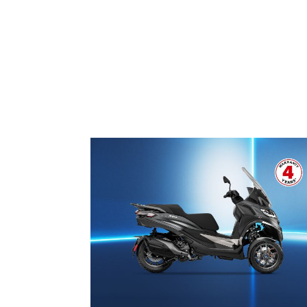
1
of
3