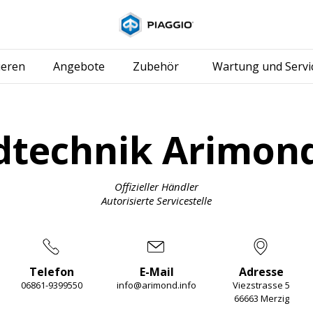
Skip to content
ieren
Angebote
Zubehör
Wartung und Servi
dtechnik Arimo
Offizieller Händler
Autorisierte Servicestelle
Telefon
E-Mail
Adresse
06861-9399550
info@arimond.info
Viezstrasse 5
66663 Merzig