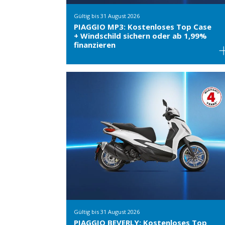
Gültig bis
31 August 2026
PIAGGIO MP3: Kostenloses Top Case
+ Windschild sichern oder ab 1,99%
finanzieren
Gültig bis
31 August 2026
PIAGGIO BEVERLY: Kostenloses Top