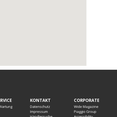
RVICE
KONTAKT
CORPORATE
 Wartung
Datenschutz
Wide Magazine
Impressum
Piaggio Group
Händlersuche
Accessibility