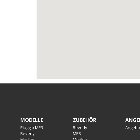
Footer
MODELLE
ZUBEHÖR
ANGE
Piaggio MP3
Beverly
Angebo
Beverly
MP3
Medley
Medley