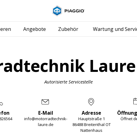
Skip to content
ieren
Angebote
Zubehör
Wartung und Servi
radtechnik Laur
Autorisierte Servicestelle
efon
E-Mail
Adresse
Öffnung
826564
info@motorradtechnik-
Hauptstraße 1
Öffnet 
laure.de
86488 Breitenthal OT
Nattenhaus