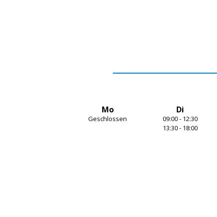
1
of
4
Mo
Di
Geschlossen
09:00 - 12:30
13:30 - 18:00
Item
1
of
7