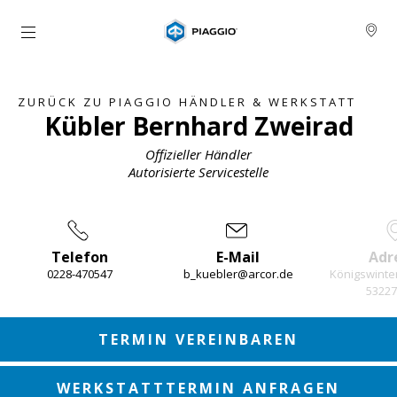
Skip to content
ZURÜCK ZU PIAGGIO HÄNDLER & WERKSTATT
Kübler Bernhard Zweirad
Offizieller Händler
Autorisierte Servicestelle
Telefon
E-Mail
Adr
0228-470547
b_kuebler@arcor.de
Königswinter
53227
Item
1
of
3
TERMIN VEREINBAREN
WERKSTATTTERMIN ANFRAGEN