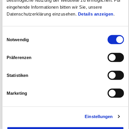
eingehende Informationen bitten wir Sie, unsere
Datenschutzerklärung einzusehen.
Details anzeigen
.
Gültig bis
31 August 2026
Einwilligungsauswahl
PIAGGIO BEVERLY: Kostenloses Top Case sichern
Notwendig
oder ab 1,99% finanzieren
Präferenzen
Statistiken
Marketing
Einstellungen