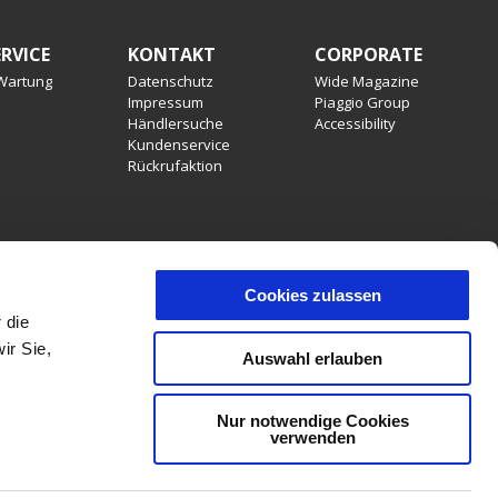
RVICE
KONTAKT
CORPORATE
 Wartung
Datenschutz
Wide Magazine
Impressum
Piaggio Group
Händlersuche
Accessibility
Kundenservice
Rückrufaktion
Cookies zulassen
 die
stattung, Produktmerkmalen, Dekore oder Sitzbankfarben
ir Sie,
, Irrtümer, Änderungen und Auslaufartikel vorbehalten. PIAGGIO &
Auswahl erlauben
denen Ländern sind aufgrund gesetzlicher Bestimmungen
Nur notwendige Cookies
verwenden
DE
LAND ODER REGION AUSWÄHLEN