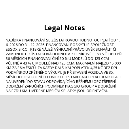
Legal Notes
NABÍDKA FINANCOVÁNÍ SE ZŮSTATKOVOU HODNOTOU PLATÍ OD 1. 
6. 2026 DO 31. 12. 2026. FINANCOVÁNÍ POSKYTUJE SPOLEČNOST 
ESSOX S.R.O., KTERÉ NÁLEŽÍ VÝHRADNÍ PRÁVO ÚVĚR SCHVÁLIT ČI 
ZAMÍTNOUT. ZŮSTATKOVÁ HODNOTA Z CENÍKOVÉ CENY VČ. DPH PŘI 
36 MĚSÍCÍCH FINANCOVÁNÍ ČINÍ 50 % U MODELŮ DO 125 CCM 
VČETNĚ A 43 % U MODELŮ NAD 125 CCM. MAXIMÁLNÍ NÁJEZD 15 000 
KM ZA 36 MĚSÍCŮ, ZA KAŽDÝ DALŠÍ KM POPLATEK 4,25 KČ BEZ DPH. 
PODMÍNKOU ZPĚTNÉHO VÝKUPU JE PŘISTAVENÍ VOZIDLA VE 35. 
MĚSÍCI K POSOUZENÍ TECHNICKÉHO STAVU, AKCEPTACE KALKULACE 
NA UVEDENÍ DO STAVU ODPOVÍDAJÍCÍHO BĚŽNÉMU OPOTŘEBENÍ, 
DODRŽENÍ ZÁRUČNÍCH PODMÍNEK PIAGGIO GROUP A DODRŽENÍ 
NÁJEZDU KM. UVEDENÉ MĚSÍČNÍ SPLÁTKY JSOU ORIENTAČNÍ.
Footer