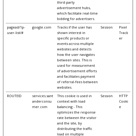
third-party
advertisement hubs,
which facilitate real-time
bidding for advertisers.
pagead/1p-
google.com
Tracks if the user has
Session
Pixel
user-list/#
shown interest in
Track
specific products or
er
events across multiple
websites and detects
how the user navigates
between sites. This is
used for measurement
of advertisement efforts
and facilitates payment
of referral-fees between
websites.
ROUTEID
services.sant
This cookie is used in
Session
HTTP
anderconsu
context with load
Cooki
mer.com
balancing - This
e
optimizes the response
rate between the visitor
and the site, by
distributing the traffic
load on multiple