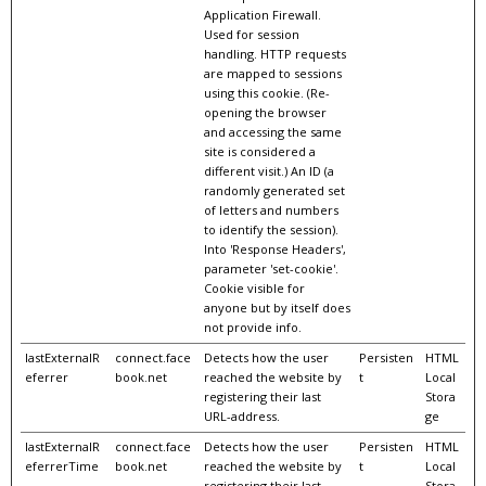
Application Firewall.
Used for session
handling. HTTP requests
are mapped to sessions
using this cookie. (Re-
opening the browser
and accessing the same
site is considered a
different visit.) An ID (a
randomly generated set
of letters and numbers
to identify the session).
Into 'Response Headers',
parameter 'set-cookie'.
Cookie visible for
anyone but by itself does
not provide info.
lastExternalR
connect.face
Detects how the user
Persisten
HTML
eferrer
book.net
reached the website by
t
Local
registering their last
Stora
URL-address.
ge
lastExternalR
connect.face
Detects how the user
Persisten
HTML
eferrerTime
book.net
reached the website by
t
Local
registering their last
Stora