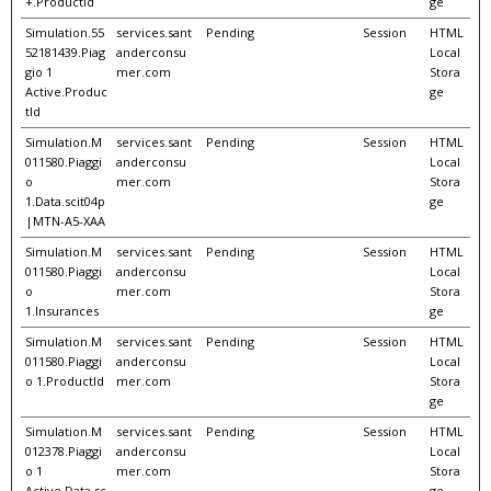
+.ProductId
ge
Simulation.55
services.sant
Pending
Session
HTML
52181439.Piag
anderconsu
Local
gio 1
mer.com
Stora
Active.Produc
ge
tId
Simulation.M
services.sant
Pending
Session
HTML
011580.Piaggi
anderconsu
Local
o
mer.com
Stora
1.Data.scit04p
ge
|MTN-A5-XAA
Simulation.M
services.sant
Pending
Session
HTML
011580.Piaggi
anderconsu
Local
o
mer.com
Stora
1.Insurances
ge
Simulation.M
services.sant
Pending
Session
HTML
011580.Piaggi
anderconsu
Local
o 1.ProductId
mer.com
Stora
ge
Simulation.M
services.sant
Pending
Session
HTML
012378.Piaggi
anderconsu
Local
o 1
mer.com
Stora
Active.Data.sc
ge