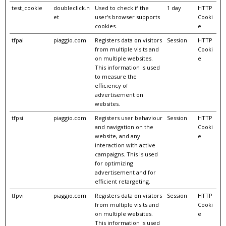
test_cookie
doubleclick.n
Used to check if the
1 day
HTTP
et
user's browser supports
Cooki
cookies.
e
tfpai
piaggio.com
Registers data on visitors
Session
HTTP
from multiple visits and
Cooki
on multiple websites.
e
This information is used
to measure the
efficiency of
advertisement on
websites.
tfpsi
piaggio.com
Registers user behaviour
Session
HTTP
and navigation on the
Cooki
website, and any
e
interaction with active
campaigns. This is used
for optimizing
advertisement and for
efficient retargeting.
tfpvi
piaggio.com
Registers data on visitors
Session
HTTP
from multiple visits and
Cooki
on multiple websites.
e
This information is used