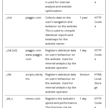
is used for internal
e
analysis and website
optimization.
_clck
piaggio.com
Collects data on the
1 year
HTTP
user’s navigation and
Cooki
behavior on the website.
e
This is used to compile
statistical reports and
heatmaps for the
website owner.
_clsk [x2]
piaggio.com
Registers statistical data
1 day
HTTP
www.piaggio.
on users' behaviour on
Cooki
com
the website. Used for
e
internal analytics by the
website operator.
_cltk
scripts.clarity.
Registers statistical data
Session
HTML
ms
on users' behaviour on
Local
the website. Used for
Stora
internal analytics by the
ge
website operator.
_dd_s
vimeo.com
Registers the website's
1 day
HTTP
speed and performance.
Cooki
This function can be
e