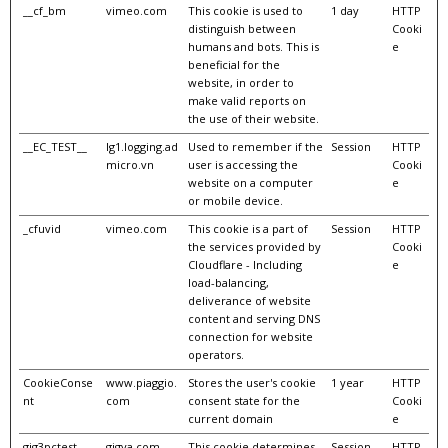
__cf_bm
vimeo.com
This cookie is used to
1 day
HTTP
distinguish between
Cooki
humans and bots. This is
e
beneficial for the
website, in order to
make valid reports on
the use of their website.
__EC_TEST__
lg1.logging.ad
Used to remember if the
Session
HTTP
micro.vn
user is accessing the
Cooki
website on a computer
e
or mobile device.
_cfuvid
vimeo.com
This cookie is a part of
Session
HTTP
the services provided by
Cooki
Cloudflare - Including
e
load-balancing,
deliverance of website
content and serving DNS
connection for website
operators.
CookieConse
www.piaggio.
Stores the user's cookie
1 year
HTTP
nt
com
consent state for the
Cooki
current domain
e
gig3pctest
gigya.com
This cookie determines
Session
HTTP