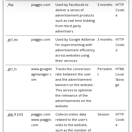
_fbp
piaggio.com
Used by Facebook to
3 months
HTTP
deliver a series of
Cooki
advertisement products
e
such as real time bidding
from third party
advertisers.
_gcl_au
piaggio.com
Used by Google AdSense
3 months
HTTP
for experimenting with
Cooki
advertisement efficiency
e
across websites using
their services.
_gcl_ls
www.googlet
Tracks the conversion
Persisten
HTML
agmanager.c
rate between the user
t
Local
om
and the advertisement
Stora
banners on the website -
ge
This serves to optimise
the relevance of the
advertisements on the
website.
_gig_lt [x2]
piaggio.com
Collects visitor data
Session
HTTP
www.piaggio.
related to the user's
Cooki
com
visits to the website,
e
such as the number of