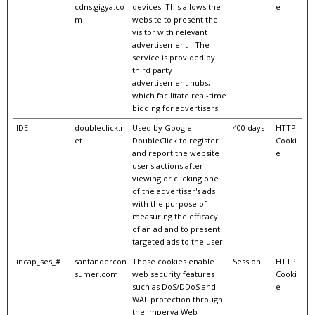
cdns.gigya.co
devices. This allows the
e
m
website to present the
visitor with relevant
advertisement - The
service is provided by
third party
advertisement hubs,
which facilitate real-time
bidding for advertisers.
IDE
doubleclick.n
Used by Google
400 days
HTTP
et
DoubleClick to register
Cooki
and report the website
e
user's actions after
viewing or clicking one
of the advertiser's ads
with the purpose of
measuring the efficacy
of an ad and to present
targeted ads to the user.
incap_ses_#
santandercon
These cookies enable
Session
HTTP
sumer.com
web security features
Cooki
such as DoS/DDoS and
e
WAF protection through
the Imperva Web