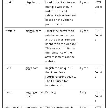
ttcsid
piaggio.com
Used to track visitors on
1 year
HTTP
multiple websites, in
Cooki
order to present
e
relevant advertisement
based on the visitor's
preferences.
ttcsid_#
piaggio.com
Tracks the conversion
1 year
HTTP
rate between the user
Cooki
and the advertisement
e
banners on the website -
This serves to optimise
the relevance of the
advertisements on the
website.
ucid
gigya.com
Registers a unique ID
1 year
HTTP
that identifies a
Cooki
returning user's device.
e
The ID is used for
targeted ads.
uinfo
logging.admic
Pending
1 day
HTTP
ro.vn
Cooki
e
visid_incap_#
santandercon
These cookies enable
1 year
HTTP