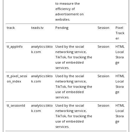
to measure the
efficiency of
advertisement on
websites.
track
teads.tv
Pending
Session
Pixel
Track
er
tt_appInfo
analytics.tikto
Used by the social
Session
HTML
k.com
networking service,
Local
TikTok, for tracking the
Stora
use of embedded
ge
services.
tt_pixel_sessi
analytics.tikto
Used by the social
Session
HTML
on_index
k.com
networking service,
Local
TikTok, for tracking the
Stora
use of embedded
ge
services.
tt_sessionId
analytics.tikto
Used by the social
Session
HTML
k.com
networking service,
Local
TikTok, for tracking the
Stora
use of embedded
ge
services.