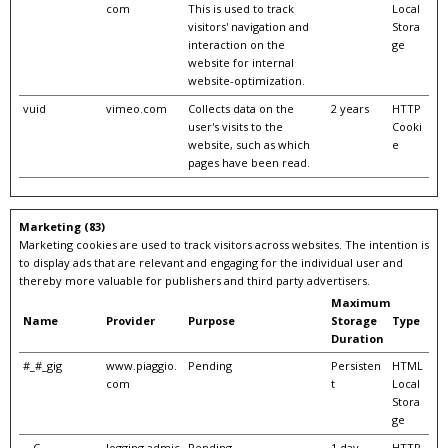
com
This is used to track
Local
visitors' navigation and
Stora
interaction on the
ge
website for internal
website-optimization.
vuid
vimeo.com
Collects data on the
2 years
HTTP
user's visits to the
Cooki
website, such as which
e
pages have been read.
Marketing (83)
Marketing cookies are used to track visitors across websites. The intention is
to display ads that are relevant and engaging for the individual user and
thereby more valuable for publishers and third party advertisers.
Maximum
Name
Provider
Purpose
Storage
Type
Duration
#_#_gig
www.piaggio.
Pending
Persisten
HTML
com
t
Local
Stora
ge
__C
logging.admic
Pending
1 day
HTTP