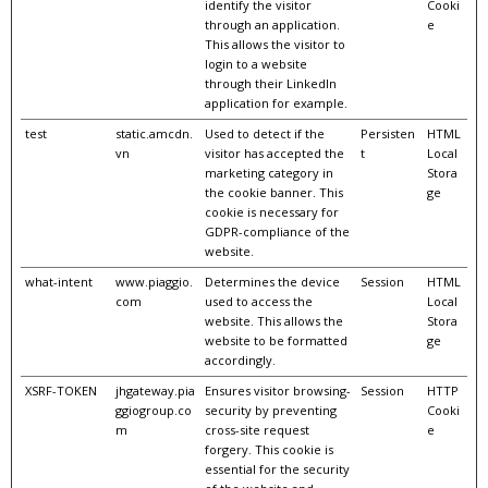
identify the visitor
Cooki
through an application.
e
This allows the visitor to
login to a website
through their LinkedIn
application for example.
test
static.amcdn.
Used to detect if the
Persisten
HTML
vn
visitor has accepted the
t
Local
marketing category in
Stora
the cookie banner. This
ge
cookie is necessary for
GDPR-compliance of the
website.
what-intent
www.piaggio.
Determines the device
Session
HTML
com
used to access the
Local
website. This allows the
Stora
website to be formatted
ge
accordingly.
XSRF-TOKEN
jhgateway.pia
Ensures visitor browsing-
Session
HTTP
ggiogroup.co
security by preventing
Cooki
m
cross-site request
e
forgery. This cookie is
essential for the security