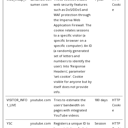
sumer.com
web security features
Cooki
such as DoS/DDoS and
e
WAF protection through
the Imperva Web
Application Firewall. The
cookie relates sessions
to a specific visitor (a
specific browser on a
specific computer). An ID
(a randomly generated
set of letters and
numbers to identify the
user). Into 'Response
Headers', parameter
'set-cookie'. Cookie
visible for anyone but by
itself does not provide
info.
VISITOR_INFO
youtube.com
Tries to estimate the
180 days
HTTP
1_LIVE
users' bandwidth on
Cooki
pages with integrated
e
YouTube videos.
YSC
youtube.com
Registers a unique ID to
Session
HTTP