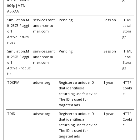
it04p|MTN-
A5-XAA
Simulation.M
services.sant
Pending
Session
HTML
012378.Piaggi
anderconsu
Local
o 1
mer.com
Stora
Active.Insura
ge
nces
Simulation.M
services.sant
Pending
Session
HTML
012378.Piaggi
anderconsu
Local
o 1
mer.com
Stora
Active.Produc
ge
tId
TDCPM
adsrvr.org
Registers a unique ID
1 year
HTTP
that identifies a
Cooki
returning user's device.
e
The ID is used for
targeted ads.
TDID
adsrvr.org
Registers a unique ID
1 year
HTTP
that identifies a
Cooki
returning user's device.
e
The ID is used for
targeted ads.