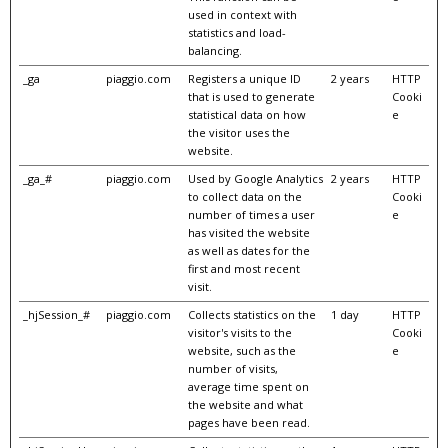
used in context with
statistics and load-
balancing.
_ga
piaggio.com
Registers a unique ID
2 years
HTTP
that is used to generate
Cooki
statistical data on how
e
the visitor uses the
website.
_ga_#
piaggio.com
Used by Google Analytics
2 years
HTTP
to collect data on the
Cooki
number of times a user
e
has visited the website
as well as dates for the
first and most recent
visit.
_hjSession_#
piaggio.com
Collects statistics on the
1 day
HTTP
visitor's visits to the
Cooki
website, such as the
e
number of visits,
average time spent on
the website and what
pages have been read.