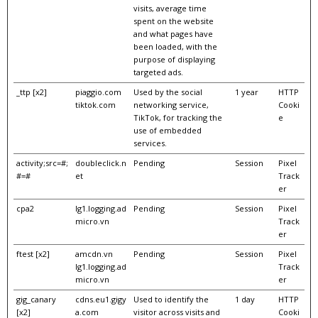
visits, average time
spent on the website
and what pages have
been loaded, with the
purpose of displaying
targeted ads.
_ttp [x2]
piaggio.com
Used by the social
1 year
HTTP
tiktok.com
networking service,
Cooki
TikTok, for tracking the
e
use of embedded
services.
activity;src=#;
doubleclick.n
Pending
Session
Pixel
#=#
et
Track
er
cpa2
lg1.logging.ad
Pending
Session
Pixel
micro.vn
Track
er
ftest [x2]
amcdn.vn
Pending
Session
Pixel
lg1.logging.ad
Track
micro.vn
er
gig_canary
cdns.eu1.gigy
Used to identify the
1 day
HTTP
[x2]
a.com
visitor across visits and
Cooki