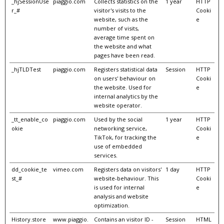
_hjSessionUse
piaggio.com
Collects statistics on the
1 year
HTTP
r_#
visitor's visits to the
Cooki
website, such as the
e
number of visits,
average time spent on
the website and what
pages have been read.
_hjTLDTest
piaggio.com
Registers statistical data
Session
HTTP
on users' behaviour on
Cooki
the website. Used for
e
internal analytics by the
website operator.
_tt_enable_co
piaggio.com
Used by the social
1 year
HTTP
okie
networking service,
Cooki
TikTok, for tracking the
e
use of embedded
services.
dd_cookie_te
vimeo.com
Registers data on visitors'
1 day
HTTP
st_#
website-behaviour. This
Cooki
is used for internal
e
analysis and website
optimization.
History.store
www.piaggio.
Contains an visitor ID -
Session
HTML