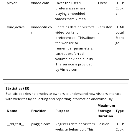
player
vimeo.com
Saves the user's
1 year
HTTP
preferences when
Cooki
playing embedded
e
videos from Vimeo.
sync_active
vimeocdn.co
Contains data on visitor's
Persisten
HTML
m
video-content
t
Local
preferences - This allows
Stora
the website to
ge
remember parameters
such as preferred
volume or video quality.
The service is provided
by Vimeo.com.
Statistics (15)
Statistic cookies help website owners to understand how visitors interact
with websites by collecting and reporting information anonymously.
Maximum
Name
Provider
Purpose
Storage
Type
Duration
__tld_test__
piaggio.com
Registers data on visitors'
Session
HTTP
website-behaviour. This
Cooki