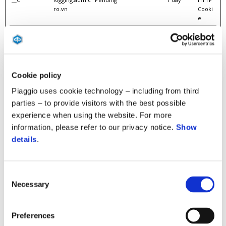
ro.vn
Cooki
e
__create [x3]
amcdn.vn
Pending
400 days
HTTP
logging.admic
Cooki
ro.vn
e
nanda.vn
__IP
static.amcdn.
Pending
Persisten
HTML
Cookie policy
vn
t
Local
Piaggio uses cookie technology – including from third
Stora
ge
parties – to provide visitors with the best possible
experience when using the website. For more
__R
static.amcdn.
Pending
Persisten
HTML
vn
t
Local
information, please refer to our privacy notice.
Show
Stora
details
.
ge
__RC
static.amcdn.
Pending
Persisten
HTML
vn
t
Local
Consent
Stora
ge
Necessary
Selection
__Secure-
youtube.com
Pending
180 days
HTTP
ROLLOUT_TO
Cooki
Preferences
KEN
e