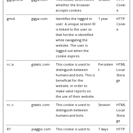
whether the browser
Cooki
accepts cookies.
e
gmid
gigya.com
Identifies the logged in
1 year
HTTP
user. A unique session ID
Cooki
is linked to the user so
e
that he/she is identified
while navigating the
website. The user is
logged out when the
cookie expires.
rc::a
gstatic.com
This cookie is used to
Persisten
HTML
distinguish between
t
Local
humans and bots. This is
Stora
beneficial for the
ge
website, in order to
make valid reports on
the use of their website.
rc::c
gstatic.com
This cookie is used to
Session
HTML
distinguish between
Local
humans and bots.
Stora
ge
RT
piaggio.com
This cookie is used to
7 days
HTTP