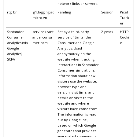
network links or servers.
rtg_bn
lg1.logging.ad
Pending
Session
Pixel
micro.vn
Track
er
Santander
services.sant
Set by a third-party
2 years
HTTP
Consumer
anderconsu
service of Santander
Cooki
Analytics (via
mer.com
Consumer and Google
e
Google
Analytics. Used
Analytics)
anonymously on the
SCFA
website when tracking
interactions in Santander
Consumer simulations.
Information about how
visitors use the website,
browser type and
version, visit time, and
details on visits to the
website and where
visitors have come from.
The information is read
out by Google Inc.,
based on which Google
generates and provides
aggregated anonymous