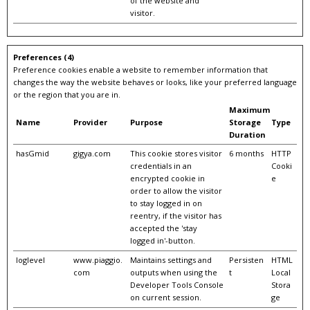
of the website and
visitor.
Preferences (4)
Preference cookies enable a website to remember information that
changes the way the website behaves or looks, like your preferred language
or the region that you are in.
Maximum
Name
Provider
Purpose
Storage
Type
Duration
hasGmid
gigya.com
This cookie stores visitor
6 months
HTTP
credentials in an
Cooki
encrypted cookie in
e
order to allow the visitor
to stay logged in on
reentry, if the visitor has
accepted the 'stay
logged in'-button.
loglevel
www.piaggio.
Maintains settings and
Persisten
HTML
com
outputs when using the
t
Local
Developer Tools Console
Stora
on current session.
ge