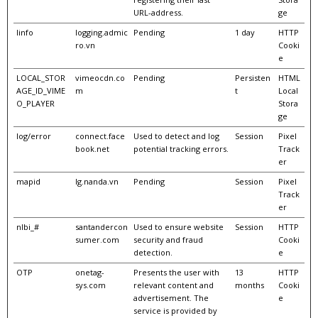
URL-address.
ge
linfo
logging.admic
Pending
1 day
HTTP
ro.vn
Cooki
e
LOCAL_STOR
vimeocdn.co
Pending
Persisten
HTML
AGE_ID_VIME
m
t
Local
O_PLAYER
Stora
ge
log/error
connect.face
Used to detect and log
Session
Pixel
book.net
potential tracking errors.
Track
er
mapid
lg.nanda.vn
Pending
Session
Pixel
Track
er
nlbi_#
santandercon
Used to ensure website
Session
HTTP
sumer.com
security and fraud
Cooki
detection.
e
OTP
onetag-
Presents the user with
13
HTTP
sys.com
relevant content and
months
Cooki
advertisement. The
e
service is provided by