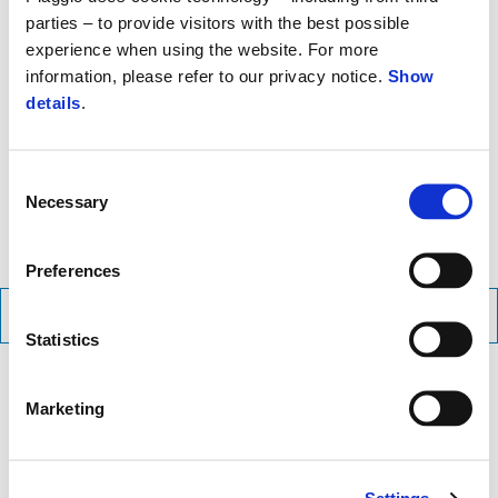
parties – to provide visitors with the best possible
prvky, jako jsou světlomety, přístrojová deska a kryt převodovky.
experience when using the website. For more
Luxusní vzhled ještě podtrhuje sedadlo z
dvojitého černého
information, please refer to our privacy notice.
Show
materiálu
s kontrastním prošíváním, které navíc nabízí maximální
details
.
pohodlí. Velká kola bez problémů zapadají do celkového štíhlého
designu, zatímco přední štít s
větracím otvorem ve tvaru V a
mřížkou ve tvaru včelího plástu
připomíná ikonickou „kravatu“
Consent
Piaggio a dodává skútru jedinečný a nezaměnitelný charakter.
Necessary
Selection
Preferences
STÁHNOUT BROŽURU
Statistics
Marketing