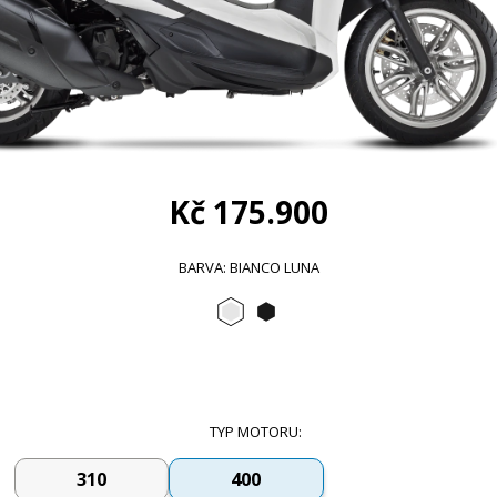
Kč 175.900
BARVA
:
BIANCO LUNA
Bianco Luna
Nero Cosmo
TYP MOTORU
:
310
400