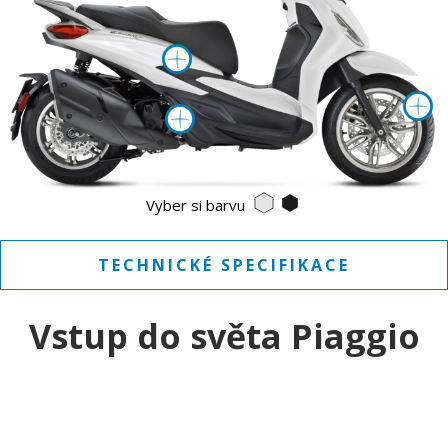
Víc informací o
V
Víc informací o
Bianco Luna
Nero Cosmo
Vyber si barvu
TECHNICKÉ SPECIFIKACE
Vstup do světa Piaggio