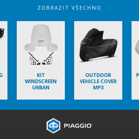
ZOBRAZIT VŠECHNO
G
KIT
OUTDOOR
WINDSCREEN
VEHICLE COVER
URBAN
MP3