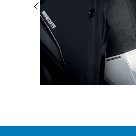
Předchozí
Item
1
of
2