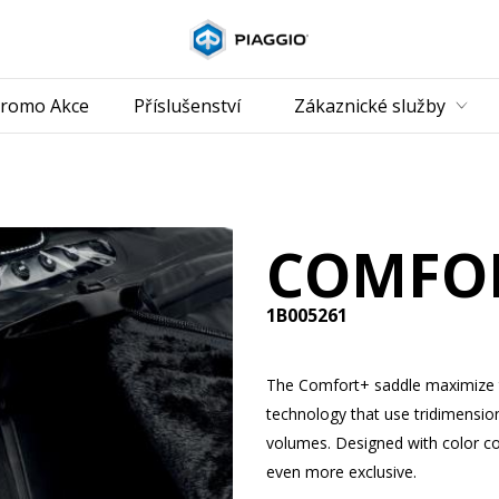
Přejít na hlavní o
romo Akce
Příslušenství
Zákaznické služby
COMFOR
1B005261
The Comfort+ saddle maximize t
technology that use tridimensio
volumes. Designed with color co
even more exclusive.