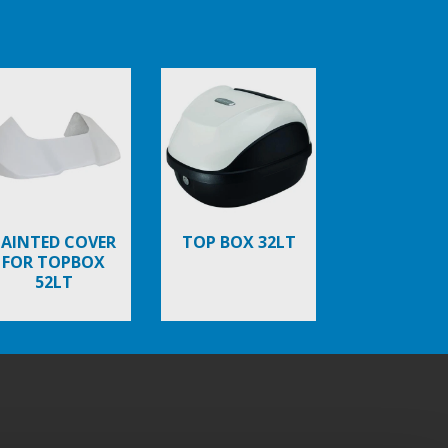
PAINTED COVER
TOP BOX 32LT
FOR TOPBOX
52LT