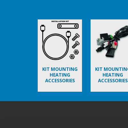
Item
1
of
6
KIT MOUNTING
KIT MOUNTIN
HEATING
HEATING
ACCESSORIES
ACCESSORIES
Footer