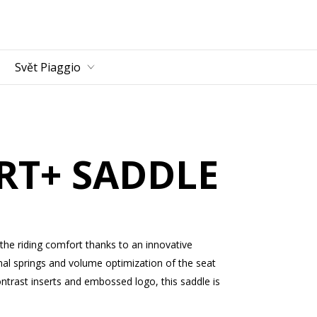
bsah
Svět Piaggio
T+ SADDLE
he riding comfort thanks to an innovative
nal springs and volume optimization of the seat
ntrast inserts and embossed logo, this saddle is