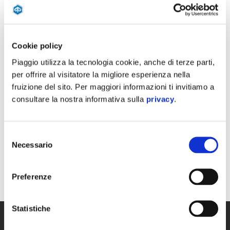
Offerte Piaggio
Cookie policy
Lasciati emozionare dalle offerte speciali!
Piaggio utilizza la tecnologia cookie, anche di terze parti,
per offrire al visitatore la migliore esperienza nella
Scegli la tua nuova moto o scooter ed entra nel mondo Piaggio.
fruizione del sito. Per maggiori informazioni ti invitiamo a
consultare la nostra informativa sulla
privacy
.
TROVA UN CONCESSIONARIO
SCARICA LA BROCHURE
Selezione
Necessario
del
consenso
Preferenze
Statistiche
Piè di pagina