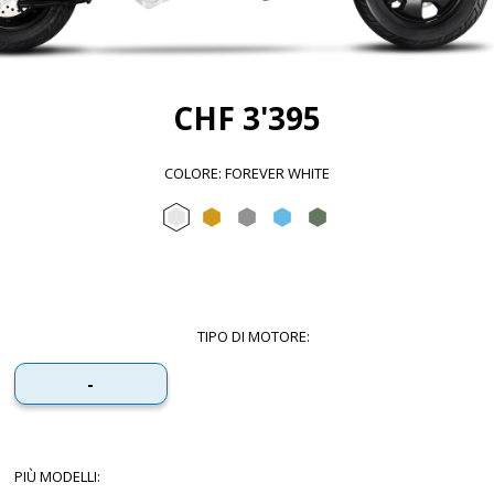
CHF 3'395
COLORE
:
FOREVER WHITE
Forever White
Sunshine Mix
Forever Grey
Arctic Mix
Forest Mix
TIPO DI MOTORE
:
-
PIÙ MODELLI
: