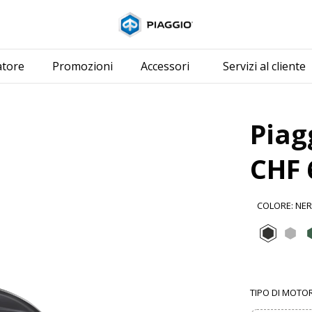
Vai al contenuto pri
atore
Promozioni
Accessori
Servizi al cliente
Piag
CHF 
COLORE
:
NER
Nero 
Gr
TIPO DI MOTO