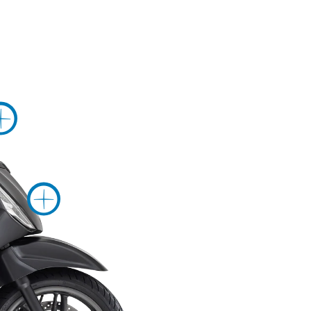
ori informazini su
Maggiori informazin
Maggiori informa
 su