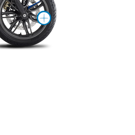
rmazini su
Maggiori inf