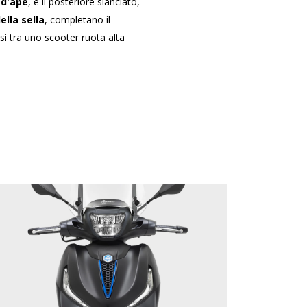
 d'ape
, e il posteriore slanciato,
ella sella
, completano il
si tra uno scooter ruota alta