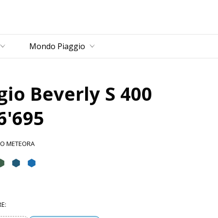
ncipale
Mondo Piaggio
gio Beverly S 400
6'695
O METEORA
Meteora
igio Mercurio
Verde Jungle
Blu Lapis
Blu Zaffiro
RE
: