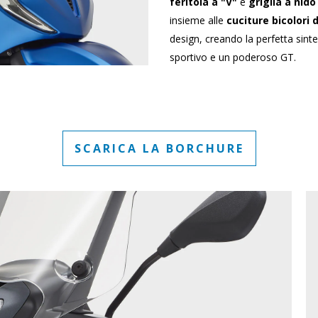
feritoia a "V"
e
griglia a nido
insieme alle
cuciture bicolori d
design, creando la perfetta sinte
sportivo e un poderoso GT.
SCARICA LA BORCHURE