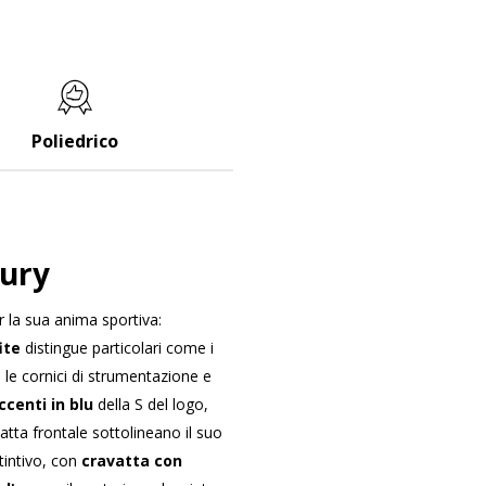
Poliedrico
ury
r la sua anima sportiva:
fite
distingue particolari come i
e le cornici di strumentazione e
ccenti in blu
della S del logo,
vatta frontale sottolineano il suo
tintivo, con
cravatta con