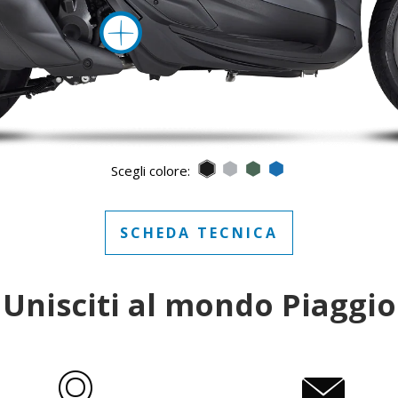
Maggiori info
Nero Meteora
Grigio Mercurio
Verde Jungle
Blu Zaffiro
Scegli colore:
SCHEDA TECNICA
Unisciti al mondo Piaggio