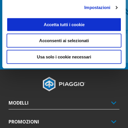
Precedente
S
Impostazioni
Accetta tutti i cookie
BACK REST FOR TOP BOX 52L
KI
Acconsenti ai selezionati
CHF 99
Usa solo i cookie necessari
Piè di pagina
MODELLI
PROMOZIONI