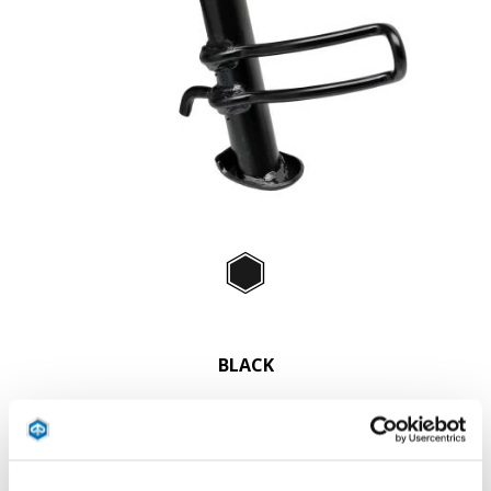
Item
1
of
Black
1
BLACK
CHF 79