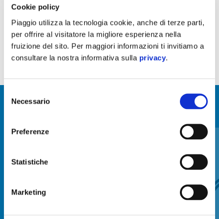
Side stand (original equipped on standard version)
Cookie policy
Piaggio utilizza la tecnologia cookie, anche di terze parti,
per offrire al visitatore la migliore esperienza nella
fruizione del sito. Per maggiori informazioni ti invitiamo a
consultare la nostra informativa sulla
privacy
.
Selezione
Necessario
del
MOSTRA TUTTI
consenso
Item
Preferenze
1
of
6
Statistiche
Marketing