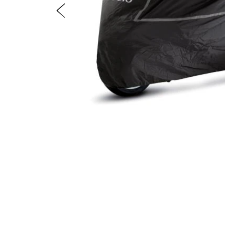
Precedente
Item
1
of
2