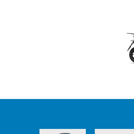
Item
1
of
2
Item
1