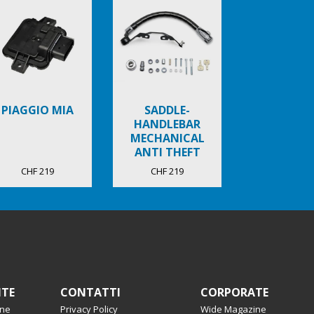
PIAGGIO MIA
SADDLE-
HANDLEBAR
MECHANICAL
ANTI THEFT
NEW BEVERLY
CHF 219
CHF 219
NTE
CONTATTI
CORPORATE
one
Privacy Policy
Wide Magazine