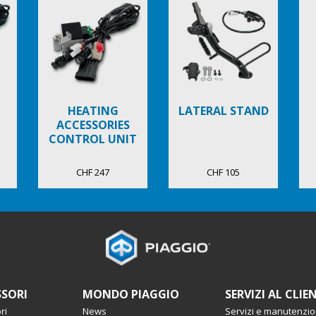
HEATING
LATERAL STAND
ACCESSORIES
CONTROL UNIT
CHF 247
CHF 105
SORI
MONDO PIAGGIO
SERVIZI AL CLIE
ri
News
Servizi e manutenzi