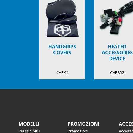
of
6
HANDGRIPS
HEATED
COVERS
ACCESSORIES
DEVICE
CHF 94
CHF 352
Piè di pagina
MODELLI
PROMOZIONI
ACCES
Piaggio MP3
Promozioni
Accesso