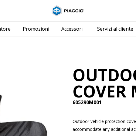
Vai al contenuto pri
atore
Promozioni
Accessori
Servizi al cliente
OUTDOO
COVER 
605290M001
Outdoor vehicle protection cove
accommodate any additional acc