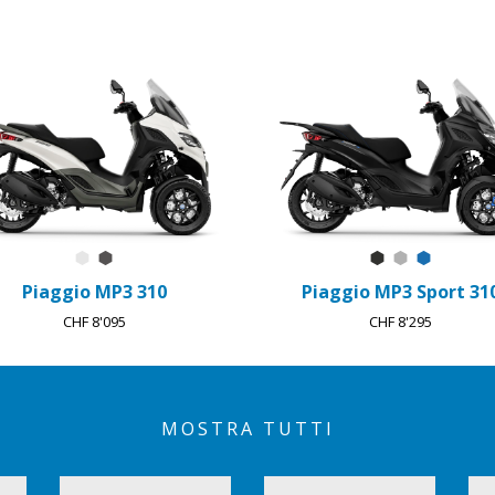
Bianco Luna
Grigio Grafite
Nero Meteora
Grigio Merc
Blu Zaffi
Piaggio MP3 310
Piaggio MP3 Sport 31
CHF 8'095
CHF 8'295
MOSTRA TUTTI