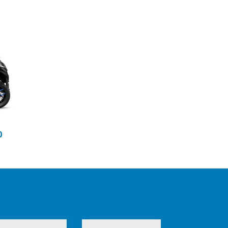
urio
ro
0