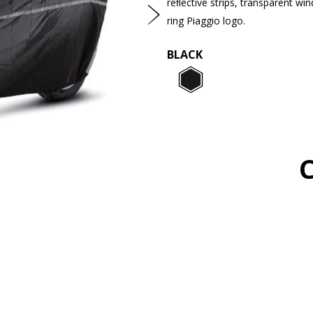
Successivo
reﬂective strips, transparent w
ring Piaggio logo.
BLACK
Black