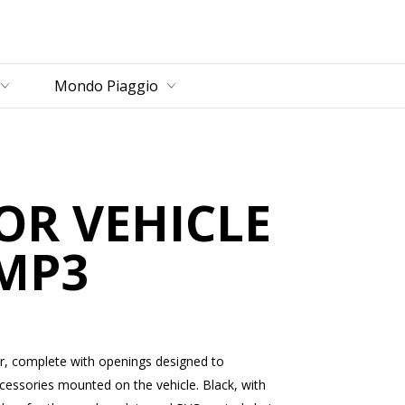
ncipale
Mondo Piaggio
R VEHICLE
MP3
r, complete with openings designed to
essories mounted on the vehicle. Black, with