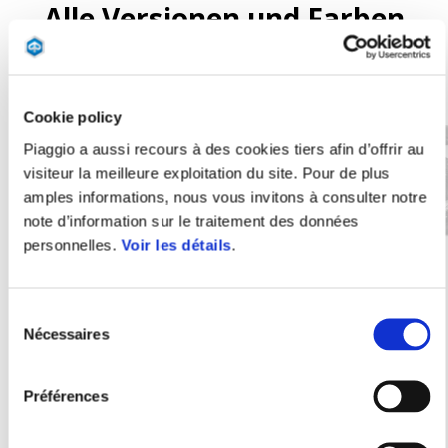
Alle Versionen und Farben
Item
1
of
2
Cookie policy
Piaggio a aussi recours à des cookies tiers afin d’offrir au
visiteur la meilleure exploitation du site. Pour de plus
Précédent
S
amples informations, nous vous invitons à consulter notre
note d’information sur le traitement des données
personnelles.
Voir les détails
.
Forever White
Sunshine Mix
Forever Grey
Arctic Mix
Forest Mix
Piaggio 1 +
Sélection
CHF 3'395
Nécessaires
du
consentement
Préférences