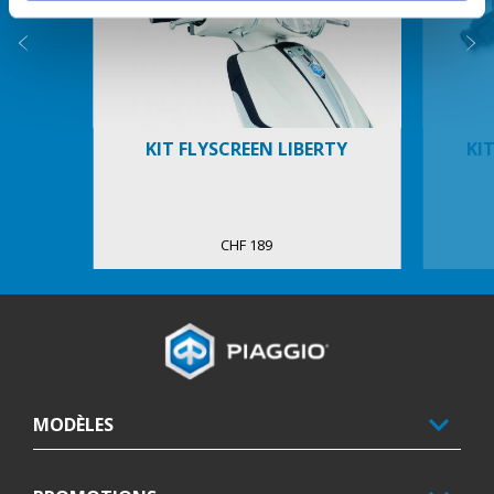
Précédent
S
KIT FLYSCREEN LIBERTY
KI
CHF 189
Bas de page
MODÈLES