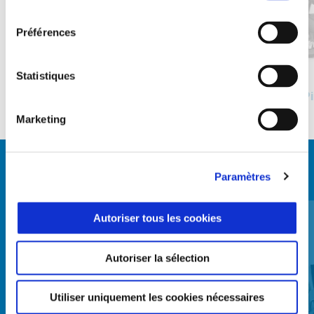
consentement
Précédent
S
Préférences
Bianco Luna
Grigio Grafite
Statistiques
Piaggio MP3 310
P
CHF 8'095
Marketing
VOIR TOUS
Paramètres
Item
1
Autoriser tous les cookies
of
6
Autoriser la sélection
Utiliser uniquement les cookies nécessaires