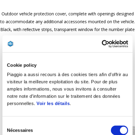
Outdoor vehicle protection cover, complete with openings designed
to accommodate any additional accessories mounted on the vehicle.
Black, with reﬂective strips, transparent window for the number plate
and PVC coated chain ring Piaggio logo.
Cookie policy
Piaggio a aussi recours à des cookies tiers afin d’offrir au
visiteur la meilleure exploitation du site. Pour de plus
amples informations, nous vous invitons à consulter
notre note d’information sur le traitement des données
personnelles.
Voir les détails
.
Item
1
of
2
Sélection
Nécessaires
du