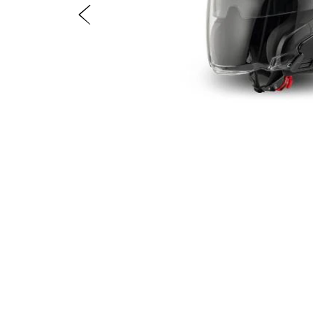
Précédent
Item
1
of
4