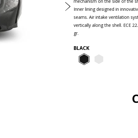
Suivant
mechanism on the side of the she
Inner lining designed in innovat
seams. Air intake ventilation sys
vertically along the shell. ECE 
gr.
BLACK
Black
White