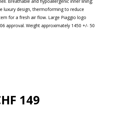
ll. Breathable and hypoallergenic inner lining;
ive luxury design, thermoforming to reduce
tem for a fresh air flow. Large Piaggio logo
22.06 approval. Weight approximately 1450 +/- 50
CHF 149