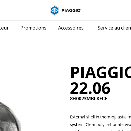
Aller au conten
teur
Promotions
Accessoires
Service au clien
PIAGGIO
22.06
8H0023MBLKECE
External shell in thermoplastic 
system. Clear polycarbonate visor