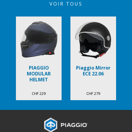
VOIR TOUS
PIAGGIO
Piaggio Mirror
MODULAR
ECE 22.06
HELMET
CHF 229
CHF 279