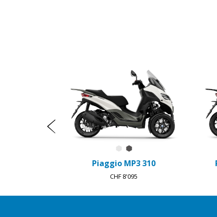
Item
1
of
18
Précédent
Bianco Luna
Grigio Grafite
Piaggio MP3 310
CHF 8'095