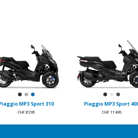
Nero Meteora
Grigio Mercurio
Blu Zaffiro
Nero Meteora
Bianco Lun
Grigio T
Piaggio MP3 Sport 310
Piaggio MP3 Sport 40
CHF 8'295
CHF 11'495