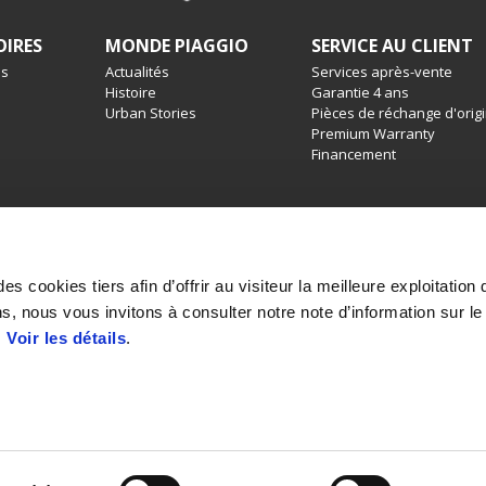
OIRES
MONDE PIAGGIO
SERVICE AU CLIENT
es
Actualités
Services après-vente
Histoire
Garantie 4 ans
Urban Stories
Pièces de réchange d'orig
Premium Warranty
Financement
’expertise (form. 13.20). Forfait de livraison de l’agent exclu. Sous réserve
strer la couleur. Sous réserve de disponibilité, d'éventuelles différences
s cookies tiers afin d’offrir au visiteur la meilleure exploitation 
e série par rapport à la reproduction en image sont possibles. Sous réser
s, nous vous invitons à consulter notre note d’information sur le
 moment le droit d'apporter des modifications techniques ou stylistiques. To
essoires et aux équipements décrits et illustrés ici sont possibles en ra
.
Voir les détails
.
SÉL